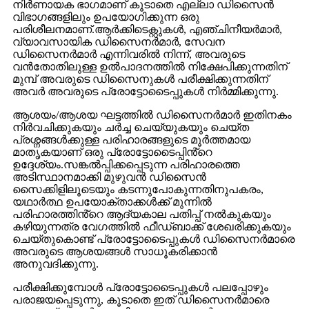
നിർണായക ഭാഗമാണ് കൂടാതെ എല്ലാ ഡിസൈൻ
വിഭാഗങ്ങളിലും ഉപയോഗിക്കുന്ന ഒരു
പരിശീലനമാണ്.ആർക്കിടെക്റ്റുകൾ, എഞ്ചിനീയർമാർ,
വ്യാവസായിക ഡിസൈനർമാർ, സേവന
ഡിസൈനർമാർ എന്നിവരിൽ നിന്ന്, അവരുടെ
വൻതോതിലുള്ള ഉൽപാദനത്തിൽ നിക്ഷേപിക്കുന്നതിന്
മുമ്പ് അവരുടെ ഡിസൈനുകൾ പരീക്ഷിക്കുന്നതിന്
അവർ അവരുടെ പ്രോട്ടോടൈപ്പുകൾ നിർമ്മിക്കുന്നു.
ആശയം/ആശയ ഘട്ടത്തിൽ ഡിസൈനർമാർ ഇതിനകം
നിർവചിക്കുകയും ചർച്ച ചെയ്യുകയും ചെയ്ത
പ്രശ്നങ്ങൾക്കുള്ള പരിഹാരങ്ങളുടെ മൂർത്തമായ
മാതൃകയാണ് ഒരു പ്രോട്ടോടൈപ്പിൻ്റെ
ഉദ്ദേശ്യം.സങ്കൽപ്പിക്കപ്പെടുന്ന പരിഹാരത്തെ
അടിസ്ഥാനമാക്കി മുഴുവൻ ഡിസൈൻ
സൈക്കിളിലൂടെയും കടന്നുപോകുന്നതിനുപകരം,
യഥാർത്ഥ ഉപയോക്താക്കൾക്ക് മുന്നിൽ
പരിഹാരത്തിൻ്റെ ആദ്യകാല പതിപ്പ് നൽകുകയും
കഴിയുന്നത്ര വേഗത്തിൽ ഫീഡ്‌ബാക്ക് ശേഖരിക്കുകയും
ചെയ്തുകൊണ്ട് പ്രോട്ടോടൈപ്പുകൾ ഡിസൈനർമാരെ
അവരുടെ ആശയങ്ങൾ സാധൂകരിക്കാൻ
അനുവദിക്കുന്നു.
പരീക്ഷിക്കുമ്പോൾ പ്രോട്ടോടൈപ്പുകൾ പലപ്പോഴും
പരാജയപ്പെടുന്നു, കൂടാതെ ഇത് ഡിസൈനർമാരെ