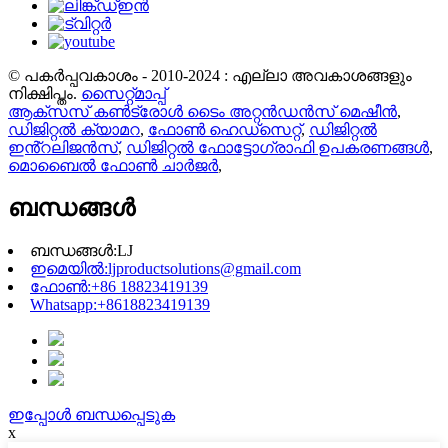
© പകർപ്പവകാശം - 2010-2024 : എല്ലാ അവകാശങ്ങളും
നിക്ഷിപ്തം.
സൈറ്റ്മാപ്പ്
ആക്സസ് കൺട്രോൾ ടൈം അറ്റൻഡൻസ് മെഷീൻ
,
ഡിജിറ്റൽ ക്യാമറ
,
ഫോൺ ഹെഡ്സെറ്റ്
,
ഡിജിറ്റൽ
ഇൻ്റലിജൻസ്
,
ഡിജിറ്റൽ ഫോട്ടോഗ്രാഫി ഉപകരണങ്ങൾ
,
മൊബൈൽ ഫോൺ ചാർജർ
,
ബന്ധങ്ങൾ
ബന്ധങ്ങൾ:
LJ
ഇമെയിൽ:
ljproductsolutions@gmail.com
ഫോൺ:
+86 18823419139
Whatsapp:
+8618823419139
ഇപ്പോൾ ബന്ധപ്പെടുക
x