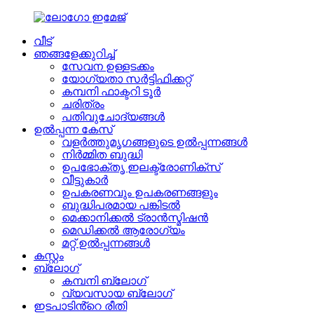
വീട്
ഞങ്ങളേക്കുറിച്ച്
സേവന ഉള്ളടക്കം
യോഗ്യതാ സർട്ടിഫിക്കറ്റ്
കമ്പനി ഫാക്ടറി ടൂർ
ചരിത്രം
പതിവുചോദ്യങ്ങൾ
ഉൽപ്പന്ന കേസ്
വളർത്തുമൃഗങ്ങളുടെ ഉൽപ്പന്നങ്ങൾ
നിർമ്മിത ബുദ്ധി
ഉപഭോക്തൃ ഇലക്ട്രോണിക്സ്
വീട്ടുകാർ
ഉപകരണവും ഉപകരണങ്ങളും
ബുദ്ധിപരമായ പങ്കിടൽ
മെക്കാനിക്കൽ ട്രാൻസ്മിഷൻ
മെഡിക്കൽ ആരോഗ്യം
മറ്റ് ഉൽപ്പന്നങ്ങൾ
കസ്റ്റം
ബ്ലോഗ്
കമ്പനി ബ്ലോഗ്
വ്യവസായ ബ്ലോഗ്
ഇടപാടിൻ്റെ രീതി