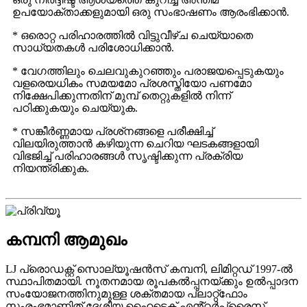
ഉപയോക്താക്കളുമായി ഒരു സംഭാഷണം ആരംഭിക്കാൻ.
* ഒരൊറ്റ പരിഹാരത്തിൽ വിട്ടുവീഴ്ച ചെയ്യാതെ
സാധ്യതകൾ പരിശോധിക്കാൻ.
* വേഗത്തിലും ചെലവുകുറഞ്ഞും പരാജയപ്പെടുകയും
വളരെയധികം സമയമോ പ്രശസ്തിയോ പണമോ
നിക്ഷേപിക്കുന്നതിന് മുമ്പ് തെറ്റുകളിൽ നിന്ന്
പഠിക്കുകയും ചെയ്യുക.
* സങ്കീർണ്ണമായ പ്രശ്‌നങ്ങളെ പരീക്ഷിച്ച്
വിലയിരുത്താൻ കഴിയുന്ന ചെറിയ ഘടകങ്ങളായി
വിഭജിച്ച് പരിഹാരങ്ങൾ സൃഷ്ടിക്കുന്ന പ്രക്രിയ
നിയന്ത്രിക്കുക.
കമ്പനി ആമുഖം
LJ പ്രൊഡക്റ്റ് സൊല്യൂഷൻസ് കമ്പനി, ലിമിറ്റഡ് 1997-ൽ
സ്ഥാപിതമായി. നൂതനമായ രൂപകൽപ്പനയ്ക്കും ഉൽപ്പാദന
സംയോജനത്തിനുമുള്ള ശക്തമായ പ്ലാറ്റ്ഫോം
സംരംഭമാണിത്.ദേശീയ ഹൈടെക് എൻ്റർപ്രൈസ്,