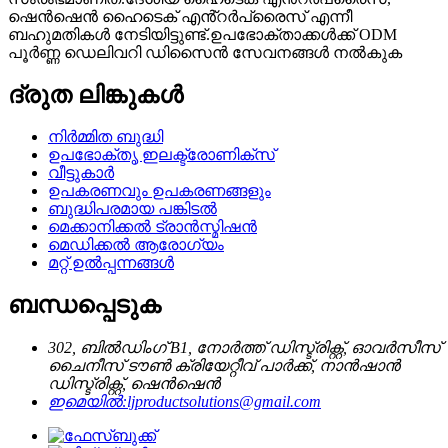
ഷെൻഷെൻ ഹൈടെക് എൻ്റർപ്രൈസ് എന്നീ
ബഹുമതികൾ നേടിയിട്ടുണ്ട്.ഉപഭോക്താക്കൾക്ക് ODM
പൂർണ്ണ ഡെലിവറി ഡിസൈൻ സേവനങ്ങൾ നൽകുക
ദ്രുത ലിങ്കുകൾ
നിർമ്മിത ബുദ്ധി
ഉപഭോക്തൃ ഇലക്ട്രോണിക്സ്
വീട്ടുകാർ
ഉപകരണവും ഉപകരണങ്ങളും
ബുദ്ധിപരമായ പങ്കിടൽ
മെക്കാനിക്കൽ ട്രാൻസ്മിഷൻ
മെഡിക്കൽ ആരോഗ്യം
മറ്റ് ഉൽപ്പന്നങ്ങൾ
ബന്ധപ്പെടുക
302, ബിൽഡിംഗ് B1, നോർത്ത് ഡിസ്ട്രിക്റ്റ്, ഓവർസീസ്
ചൈനീസ് ടൗൺ ക്രിയേറ്റീവ് പാർക്ക്, നാൻഷാൻ
ഡിസ്ട്രിക്റ്റ്, ഷെൻഷെൻ
ഇമെയിൽ:
ljproductsolutions@gmail.com