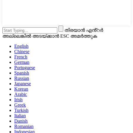
തിരയാൻ എൻ്റർ
അല്ലെങ്കിൽ അടയ്ക്കാൻ ESC അമർത്തുക
English
Chinese
French
German
Portuguese
Spanish
Russian
Japanese
Korean
Arabic
Irish
Greek
Turkish
Italian
Danish
Romanian
Indonesian