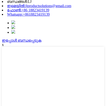
ബന്ധങ്ങൾ:
LJ
ഇമെയിൽ:
ljproductsolutions@gmail.com
ഫോൺ:
+86 18823419139
Whatsapp:
+8618823419139
ഇപ്പോൾ ബന്ധപ്പെടുക
x