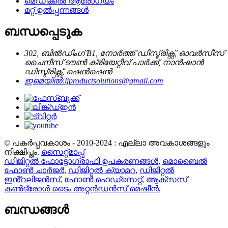
മെഡിക്കൽ ആരോഗ്യം
മറ്റ് ഉൽപ്പന്നങ്ങൾ
ബന്ധപ്പെടുക
302, ബിൽഡിംഗ് B1, നോർത്ത് ഡിസ്ട്രിക്റ്റ്, ഓവർസീസ്
ചൈനീസ് ടൗൺ ക്രിയേറ്റീവ് പാർക്ക്, നാൻഷാൻ
ഡിസ്ട്രിക്റ്റ്, ഷെൻഷെൻ
ഇമെയിൽ:
ljproductsolutions@gmail.com
© പകർപ്പവകാശം - 2010-2024 : എല്ലാ അവകാശങ്ങളും
നിക്ഷിപ്തം.
സൈറ്റ്മാപ്പ്
ഡിജിറ്റൽ ഫോട്ടോഗ്രാഫി ഉപകരണങ്ങൾ
,
മൊബൈൽ
ഫോൺ ചാർജർ
,
ഡിജിറ്റൽ ക്യാമറ
,
ഡിജിറ്റൽ
ഇൻ്റലിജൻസ്
,
ഫോൺ ഹെഡ്സെറ്റ്
,
ആക്സസ്
കൺട്രോൾ ടൈം അറ്റൻഡൻസ് മെഷീൻ
,
ബന്ധങ്ങൾ