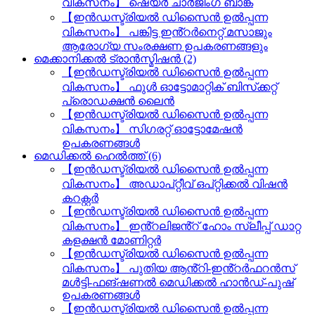
വികസനം】 ഷെയർ ചാർജിംഗ് ബാങ്ക്
【ഇൻഡസ്ട്രിയൽ ഡിസൈൻ ഉൽപ്പന്ന
വികസനം】 പങ്കിട്ട ഇൻ്റർനെറ്റ് മസാജും
ആരോഗ്യ സംരക്ഷണ ഉപകരണങ്ങളും
മെക്കാനിക്കൽ ട്രാൻസ്മിഷൻ (2)
【ഇൻഡസ്ട്രിയൽ ഡിസൈൻ ഉൽപ്പന്ന
വികസനം】 ഫുൾ ഓട്ടോമാറ്റിക് ബിസ്‌ക്കറ്റ്
പ്രൊഡക്ഷൻ ലൈൻ
【ഇൻഡസ്ട്രിയൽ ഡിസൈൻ ഉൽപ്പന്ന
വികസനം】 സിഗരറ്റ് ഓട്ടോമേഷൻ
ഉപകരണങ്ങൾ
മെഡിക്കൽ ഹെൽത്ത് (6)
【ഇൻഡസ്ട്രിയൽ ഡിസൈൻ ഉൽപ്പന്ന
വികസനം】 അഡാപ്റ്റീവ് ഒപ്റ്റിക്കൽ വിഷൻ
കറക്റ്റർ
【ഇൻഡസ്ട്രിയൽ ഡിസൈൻ ഉൽപ്പന്ന
വികസനം】 ഇൻ്റലിജൻ്റ് ഹോം സ്ലീപ്പ് ഡാറ്റ
കളക്ഷൻ മോണിറ്റർ
【ഇൻഡസ്ട്രിയൽ ഡിസൈൻ ഉൽപ്പന്ന
വികസനം】 പുതിയ ആൻ്റി-ഇൻ്റർഫറൻസ്
മൾട്ടി-ഫങ്ഷണൽ മെഡിക്കൽ ഹാൻഡ്-പുഷ്
ഉപകരണങ്ങൾ
【ഇൻഡസ്ട്രിയൽ ഡിസൈൻ ഉൽപ്പന്ന