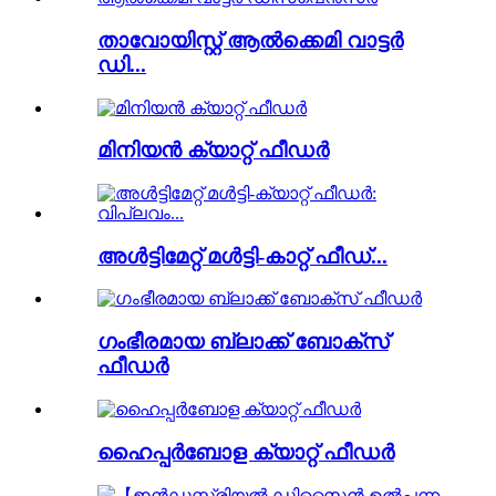
താവോയിസ്റ്റ് ആൽക്കെമി വാട്ടർ
ഡി...
മിനിയൻ ക്യാറ്റ് ഫീഡർ
അൾട്ടിമേറ്റ് മൾട്ടി-കാറ്റ് ഫീഡ്...
ഗംഭീരമായ ബ്ലാക്ക് ബോക്സ്
ഫീഡർ
ഹൈപ്പർബോള ക്യാറ്റ് ഫീഡർ