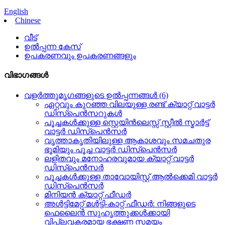
English
Chinese
വീട്
ഉൽപ്പന്ന കേസ്
ഉപകരണവും ഉപകരണങ്ങളും
വിഭാഗങ്ങൾ
വളർത്തുമൃഗങ്ങളുടെ ഉൽപ്പന്നങ്ങൾ (6)
ഏറ്റവും കുറഞ്ഞ വിലയുള്ള രണ്ട് ക്യാറ്റ് വാട്ടർ
ഡിസ്പെൻസറുകൾ
പൂച്ചകൾക്കുള്ള സ്റ്റെയിൻലെസ്സ് സ്റ്റീൽ സ്മാർട്ട്
വാട്ടർ ഡിസ്പെൻസർ
വൃത്താകൃതിയിലുള്ള ആകാശവും സമചതുര
ഭൂമിയും പൂച്ച വാട്ടർ ഡിസ്പെൻസർ
ലളിതവും മനോഹരവുമായ ക്യാറ്റ് വാട്ടർ
ഡിസ്പെൻസർ
പൂച്ചകൾക്കുള്ള താവോയിസ്റ്റ് ആൽക്കെമി വാട്ടർ
ഡിസ്പെൻസർ
മിനിയൻ ക്യാറ്റ് ഫീഡർ
അൾട്ടിമേറ്റ് മൾട്ടി-കാറ്റ് ഫീഡർ: നിങ്ങളുടെ
ഫെലൈൻ സുഹൃത്തുക്കൾക്കായി
വിപ്ലവകരമായ ഭക്ഷണ സമയം