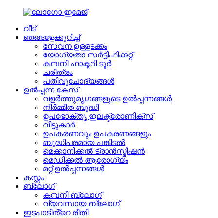
വീട്
ഞങ്ങളേക്കുറിച്ച്
സേവന ഉള്ളടക്കം
യോഗ്യതാ സർട്ടിഫിക്കറ്റ്
കമ്പനി ഫാക്ടറി ടൂർ
ചരിത്രം
പതിവുചോദ്യങ്ങൾ
ഉൽപ്പന്ന കേസ്
വളർത്തുമൃഗങ്ങളുടെ ഉൽപ്പന്നങ്ങൾ
നിർമ്മിത ബുദ്ധി
ഉപഭോക്തൃ ഇലക്ട്രോണിക്സ്
വീട്ടുകാർ
ഉപകരണവും ഉപകരണങ്ങളും
ബുദ്ധിപരമായ പങ്കിടൽ
മെക്കാനിക്കൽ ട്രാൻസ്മിഷൻ
മെഡിക്കൽ ആരോഗ്യം
മറ്റ് ഉൽപ്പന്നങ്ങൾ
കസ്റ്റം
ബ്ലോഗ്
കമ്പനി ബ്ലോഗ്
വ്യവസായ ബ്ലോഗ്
ഇടപാടിൻ്റെ രീതി