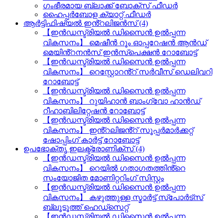
ഗംഭീരമായ ബ്ലാക്ക് ബോക്സ് ഫീഡർ
ഹൈപ്പർബോള ക്യാറ്റ് ഫീഡർ
ആർട്ടിഫിഷ്യൽ ഇൻ്റലിജൻസ് (4)
【ഇൻഡസ്ട്രിയൽ ഡിസൈൻ ഉൽപ്പന്ന
വികസനം】 മെഷീൻ റൂം ഓപ്പറേഷൻ ആൻഡ്
മെയിൻ്റനൻസ് ഇൻസ്പെക്ഷൻ റോബോട്ട്
【ഇൻഡസ്ട്രിയൽ ഡിസൈൻ ഉൽപ്പന്ന
വികസനം】 റെസ്റ്റോറൻ്റ് സർവീസ് ഡെലിവറി
റോബോട്ട്
【ഇൻഡസ്ട്രിയൽ ഡിസൈൻ ഉൽപ്പന്ന
വികസനം】 റുയിഹാൻ ബാംഗ്വോ ഹാൻഡ്
റീഹാബിലിറ്റേഷൻ റോബോട്ട്
【ഇൻഡസ്ട്രിയൽ ഡിസൈൻ ഉൽപ്പന്ന
വികസനം】 ഇൻ്റലിജൻ്റ് സൂപ്പർമാർക്കറ്റ്
ഷോപ്പിംഗ് കാർട്ട് റോബോട്ട്
ഉപഭോക്തൃ ഇലക്ട്രോണിക്സ് (4)
【ഇൻഡസ്ട്രിയൽ ഡിസൈൻ ഉൽപ്പന്ന
വികസനം】 റെയിൽ ഗതാഗതത്തിൻ്റെ
സംയോജിത മോണിറ്ററിംഗ് സിസ്റ്റം
【ഇൻഡസ്ട്രിയൽ ഡിസൈൻ ഉൽപ്പന്ന
വികസനം】 കഴുത്തുള്ള സ്മാർട്ട് സ്പോർട്സ്
ബ്ലൂടൂത്ത് ഹെഡ്സെറ്റ്
【ഇൻഡസ്ട്രിയൽ ഡിസൈൻ ഉൽപ്പന്ന