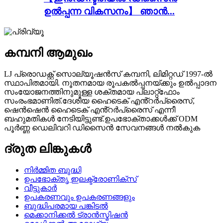
ഉൽപ്പന്ന വികസനം】 ഞാൻ...
കമ്പനി ആമുഖം
LJ പ്രൊഡക്റ്റ് സൊല്യൂഷൻസ് കമ്പനി, ലിമിറ്റഡ് 1997-ൽ
സ്ഥാപിതമായി. നൂതനമായ രൂപകൽപ്പനയ്ക്കും ഉൽപ്പാദന
സംയോജനത്തിനുമുള്ള ശക്തമായ പ്ലാറ്റ്ഫോം
സംരംഭമാണിത്.ദേശീയ ഹൈടെക് എൻ്റർപ്രൈസ്,
ഷെൻഷെൻ ഹൈടെക് എൻ്റർപ്രൈസ് എന്നീ
ബഹുമതികൾ നേടിയിട്ടുണ്ട്.ഉപഭോക്താക്കൾക്ക് ODM
പൂർണ്ണ ഡെലിവറി ഡിസൈൻ സേവനങ്ങൾ നൽകുക
ദ്രുത ലിങ്കുകൾ
നിർമ്മിത ബുദ്ധി
ഉപഭോക്തൃ ഇലക്ട്രോണിക്സ്
വീട്ടുകാർ
ഉപകരണവും ഉപകരണങ്ങളും
ബുദ്ധിപരമായ പങ്കിടൽ
മെക്കാനിക്കൽ ട്രാൻസ്മിഷൻ