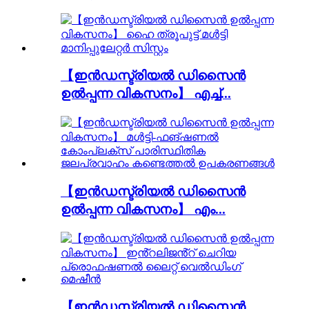
【ഇൻഡസ്ട്രിയൽ ഡിസൈൻ
ഉൽപ്പന്ന വികസനം】 എച്ച്...
【ഇൻഡസ്ട്രിയൽ ഡിസൈൻ
ഉൽപ്പന്ന വികസനം】 എം...
【ഇൻഡസ്ട്രിയൽ ഡിസൈൻ