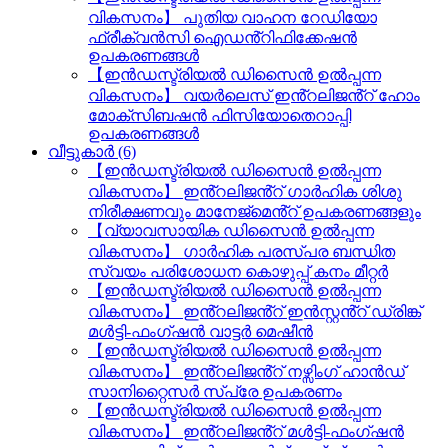
വികസനം】 പുതിയ വാഹന റേഡിയോ
ഫ്രീക്വൻസി ഐഡൻ്റിഫിക്കേഷൻ
ഉപകരണങ്ങൾ
【ഇൻഡസ്ട്രിയൽ ഡിസൈൻ ഉൽപ്പന്ന
വികസനം】 വയർലെസ് ഇൻ്റലിജൻ്റ് ഹോം
മോക്സിബഷൻ ഫിസിയോതെറാപ്പി
ഉപകരണങ്ങൾ
വീട്ടുകാർ (6)
【ഇൻഡസ്ട്രിയൽ ഡിസൈൻ ഉൽപ്പന്ന
വികസനം】 ഇൻ്റലിജൻ്റ് ഗാർഹിക ശിശു
നിരീക്ഷണവും മാനേജ്മെൻ്റ് ഉപകരണങ്ങളും
【വ്യാവസായിക ഡിസൈൻ ഉൽപ്പന്ന
വികസനം】 ഗാർഹിക പരസ്പര ബന്ധിത
സ്വയം പരിശോധന കൊഴുപ്പ് കനം മീറ്റർ
【ഇൻഡസ്ട്രിയൽ ഡിസൈൻ ഉൽപ്പന്ന
വികസനം】 ഇൻ്റലിജൻ്റ് ഇൻസ്റ്റൻ്റ് ഡ്രിങ്ക്
മൾട്ടി-ഫംഗ്ഷൻ വാട്ടർ മെഷീൻ
【ഇൻഡസ്ട്രിയൽ ഡിസൈൻ ഉൽപ്പന്ന
വികസനം】 ഇൻ്റലിജൻ്റ് നഴ്സിംഗ് ഹാൻഡ്
സാനിറ്റൈസർ സ്പ്രേ ഉപകരണം
【ഇൻഡസ്ട്രിയൽ ഡിസൈൻ ഉൽപ്പന്ന
വികസനം】 ഇൻ്റലിജൻ്റ് മൾട്ടി-ഫംഗ്ഷൻ