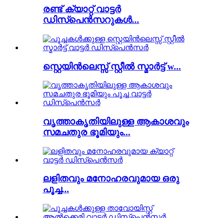
രണ്ട് ക്യാറ്റ് വാട്ടർ
ഡിസ്പെൻസറുകൾ...
സ്റ്റെയിൻലെസ്സ് സ്റ്റീൽ സ്മാർട്ട് w...
വൃത്താകൃതിയിലുള്ള ആകാശവും
സമചതുര ഭൂമിയും...
ലളിതവും മനോഹരവുമായ ഒരു
പൂച്ച...