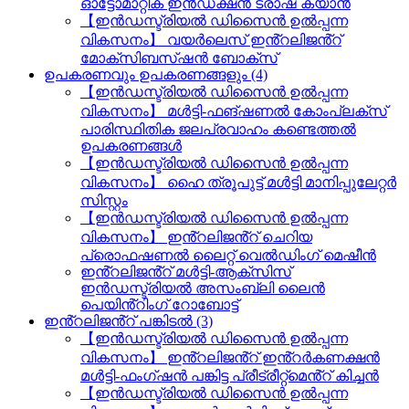
ഓട്ടോമാറ്റിക് ഇൻഡക്ഷൻ ട്രാഷ് ക്യാൻ
【ഇൻഡസ്ട്രിയൽ ഡിസൈൻ ഉൽപ്പന്ന
വികസനം】 വയർലെസ് ഇൻ്റലിജൻ്റ്
മോക്സിബസ്ഷൻ ബോക്സ്
ഉപകരണവും ഉപകരണങ്ങളും (4)
【ഇൻഡസ്ട്രിയൽ ഡിസൈൻ ഉൽപ്പന്ന
വികസനം】 മൾട്ടി-ഫങ്ഷണൽ കോംപ്ലക്സ്
പാരിസ്ഥിതിക ജലപ്രവാഹം കണ്ടെത്തൽ
ഉപകരണങ്ങൾ
【ഇൻഡസ്ട്രിയൽ ഡിസൈൻ ഉൽപ്പന്ന
വികസനം】 ഹൈ ത്രൂപുട്ട് മൾട്ടി മാനിപ്പുലേറ്റർ
സിസ്റ്റം
【ഇൻഡസ്ട്രിയൽ ഡിസൈൻ ഉൽപ്പന്ന
വികസനം】 ഇൻ്റലിജൻ്റ് ചെറിയ
പ്രൊഫഷണൽ ലൈറ്റ് വെൽഡിംഗ് മെഷീൻ
ഇൻ്റലിജൻ്റ് മൾട്ടി-ആക്സിസ്
ഇൻഡസ്ട്രിയൽ അസംബ്ലി ലൈൻ
പെയിൻ്റിംഗ് റോബോട്ട്
ഇൻ്റലിജൻ്റ് പങ്കിടൽ (3)
【ഇൻഡസ്ട്രിയൽ ഡിസൈൻ ഉൽപ്പന്ന
വികസനം】 ഇൻ്റലിജൻ്റ് ഇൻ്റർകണക്ഷൻ
മൾട്ടി-ഫംഗ്ഷൻ പങ്കിട്ട പ്രീട്രീറ്റ്മെൻ്റ് കിച്ചൻ
【ഇൻഡസ്ട്രിയൽ ഡിസൈൻ ഉൽപ്പന്ന