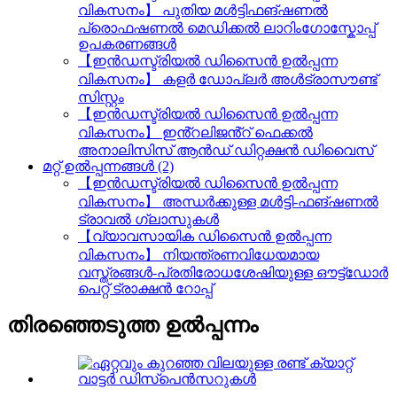
വികസനം】 പുതിയ മൾട്ടിഫങ്ഷണൽ
പ്രൊഫഷണൽ മെഡിക്കൽ ലാറിംഗോസ്കോപ്പ്
ഉപകരണങ്ങൾ
【ഇൻഡസ്ട്രിയൽ ഡിസൈൻ ഉൽപ്പന്ന
വികസനം】 കളർ ഡോപ്ലർ അൾട്രാസൗണ്ട്
സിസ്റ്റം
【ഇൻഡസ്ട്രിയൽ ഡിസൈൻ ഉൽപ്പന്ന
വികസനം】 ഇൻ്റലിജൻ്റ് ഫെക്കൽ
അനാലിസിസ് ആൻഡ് ഡിറ്റക്ഷൻ ഡിവൈസ്
മറ്റ് ഉൽപ്പന്നങ്ങൾ (2)
【ഇൻഡസ്ട്രിയൽ ഡിസൈൻ ഉൽപ്പന്ന
വികസനം】 അന്ധർക്കുള്ള മൾട്ടി-ഫങ്ഷണൽ
ട്രാവൽ ഗ്ലാസുകൾ
【വ്യാവസായിക ഡിസൈൻ ഉൽപ്പന്ന
വികസനം】 നിയന്ത്രണവിധേയമായ
വസ്ത്രങ്ങൾ-പ്രതിരോധശേഷിയുള്ള ഔട്ട്ഡോർ
പെറ്റ് ട്രാക്ഷൻ റോപ്പ്
തിരഞ്ഞെടുത്ത ഉൽപ്പന്നം