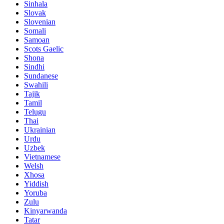
Sinhala
Slovak
Slovenian
Somali
Samoan
Scots Gaelic
Shona
Sindhi
Sundanese
Swahili
Tajik
Tamil
Telugu
Thai
Ukrainian
Urdu
Uzbek
Vietnamese
Welsh
Xhosa
Yiddish
Yoruba
Zulu
Kinyarwanda
Tatar