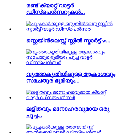
രണ്ട് ക്യാറ്റ് വാട്ടർ
ഡിസ്പെൻസറുകൾ...
സ്റ്റെയിൻലെസ്സ് സ്റ്റീൽ സ്മാർട്ട് w...
വൃത്താകൃതിയിലുള്ള ആകാശവും
സമചതുര ഭൂമിയും...
ലളിതവും മനോഹരവുമായ ഒരു
പൂച്ച...