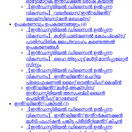
ഓട്ടോമാറ്റിക് ഇൻഡക്ഷൻ ട്രാഷ് ക്യാൻ
【ഇൻഡസ്ട്രിയൽ ഡിസൈൻ ഉൽപ്പന്ന
വികസനം】 വയർലെസ് ഇൻ്റലിജൻ്റ്
മോക്സിബസ്ഷൻ ബോക്സ്
ഉപകരണവും ഉപകരണങ്ങളും (4)
【ഇൻഡസ്ട്രിയൽ ഡിസൈൻ ഉൽപ്പന്ന
വികസനം】 മൾട്ടി-ഫങ്ഷണൽ കോംപ്ലക്സ്
പാരിസ്ഥിതിക ജലപ്രവാഹം കണ്ടെത്തൽ
ഉപകരണങ്ങൾ
【ഇൻഡസ്ട്രിയൽ ഡിസൈൻ ഉൽപ്പന്ന
വികസനം】 ഹൈ ത്രൂപുട്ട് മൾട്ടി മാനിപ്പുലേറ്റർ
സിസ്റ്റം
【ഇൻഡസ്ട്രിയൽ ഡിസൈൻ ഉൽപ്പന്ന
വികസനം】 ഇൻ്റലിജൻ്റ് ചെറിയ
പ്രൊഫഷണൽ ലൈറ്റ് വെൽഡിംഗ് മെഷീൻ
ഇൻ്റലിജൻ്റ് മൾട്ടി-ആക്സിസ്
ഇൻഡസ്ട്രിയൽ അസംബ്ലി ലൈൻ
പെയിൻ്റിംഗ് റോബോട്ട്
ഇൻ്റലിജൻ്റ് പങ്കിടൽ (3)
【ഇൻഡസ്ട്രിയൽ ഡിസൈൻ ഉൽപ്പന്ന
വികസനം】 ഇൻ്റലിജൻ്റ് ഇൻ്റർകണക്ഷൻ
മൾട്ടി-ഫംഗ്ഷൻ പങ്കിട്ട പ്രീട്രീറ്റ്മെൻ്റ് കിച്ചൻ
【ഇൻഡസ്ട്രിയൽ ഡിസൈൻ ഉൽപ്പന്ന