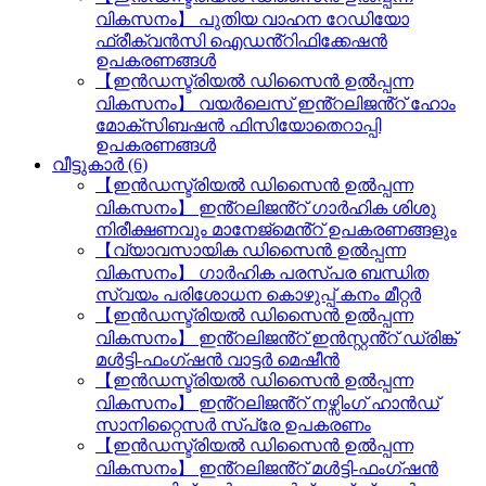
വികസനം】 പുതിയ വാഹന റേഡിയോ
ഫ്രീക്വൻസി ഐഡൻ്റിഫിക്കേഷൻ
ഉപകരണങ്ങൾ
【ഇൻഡസ്ട്രിയൽ ഡിസൈൻ ഉൽപ്പന്ന
വികസനം】 വയർലെസ് ഇൻ്റലിജൻ്റ് ഹോം
മോക്സിബഷൻ ഫിസിയോതെറാപ്പി
ഉപകരണങ്ങൾ
വീട്ടുകാർ (6)
【ഇൻഡസ്ട്രിയൽ ഡിസൈൻ ഉൽപ്പന്ന
വികസനം】 ഇൻ്റലിജൻ്റ് ഗാർഹിക ശിശു
നിരീക്ഷണവും മാനേജ്മെൻ്റ് ഉപകരണങ്ങളും
【വ്യാവസായിക ഡിസൈൻ ഉൽപ്പന്ന
വികസനം】 ഗാർഹിക പരസ്പര ബന്ധിത
സ്വയം പരിശോധന കൊഴുപ്പ് കനം മീറ്റർ
【ഇൻഡസ്ട്രിയൽ ഡിസൈൻ ഉൽപ്പന്ന
വികസനം】 ഇൻ്റലിജൻ്റ് ഇൻസ്റ്റൻ്റ് ഡ്രിങ്ക്
മൾട്ടി-ഫംഗ്ഷൻ വാട്ടർ മെഷീൻ
【ഇൻഡസ്ട്രിയൽ ഡിസൈൻ ഉൽപ്പന്ന
വികസനം】 ഇൻ്റലിജൻ്റ് നഴ്സിംഗ് ഹാൻഡ്
സാനിറ്റൈസർ സ്പ്രേ ഉപകരണം
【ഇൻഡസ്ട്രിയൽ ഡിസൈൻ ഉൽപ്പന്ന
വികസനം】 ഇൻ്റലിജൻ്റ് മൾട്ടി-ഫംഗ്ഷൻ