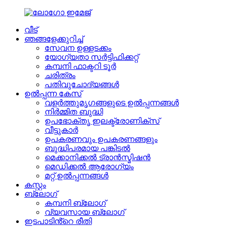
വീട്
ഞങ്ങളേക്കുറിച്ച്
സേവന ഉള്ളടക്കം
യോഗ്യതാ സർട്ടിഫിക്കറ്റ്
കമ്പനി ഫാക്ടറി ടൂർ
ചരിത്രം
പതിവുചോദ്യങ്ങൾ
ഉൽപ്പന്ന കേസ്
വളർത്തുമൃഗങ്ങളുടെ ഉൽപ്പന്നങ്ങൾ
നിർമ്മിത ബുദ്ധി
ഉപഭോക്തൃ ഇലക്ട്രോണിക്സ്
വീട്ടുകാർ
ഉപകരണവും ഉപകരണങ്ങളും
ബുദ്ധിപരമായ പങ്കിടൽ
മെക്കാനിക്കൽ ട്രാൻസ്മിഷൻ
മെഡിക്കൽ ആരോഗ്യം
മറ്റ് ഉൽപ്പന്നങ്ങൾ
കസ്റ്റം
ബ്ലോഗ്
കമ്പനി ബ്ലോഗ്
വ്യവസായ ബ്ലോഗ്
ഇടപാടിൻ്റെ രീതി