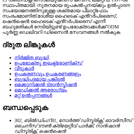
സ്ഥാപിതമായി. നൂതനമായ രൂപകൽപ്പനയ്ക്കും ഉൽപ്പാദന
സംയോജനത്തിനുമുള്ള ശക്തമായ പ്ലാറ്റ്ഫോം
സംരംഭമാണിത്.ദേശീയ ഹൈടെക് എൻ്റർപ്രൈസ്,
ഷെൻഷെൻ ഹൈടെക് എൻ്റർപ്രൈസ് എന്നീ
ബഹുമതികൾ നേടിയിട്ടുണ്ട്.ഉപഭോക്താക്കൾക്ക് ODM
പൂർണ്ണ ഡെലിവറി ഡിസൈൻ സേവനങ്ങൾ നൽകുക
ദ്രുത ലിങ്കുകൾ
നിർമ്മിത ബുദ്ധി
ഉപഭോക്തൃ ഇലക്ട്രോണിക്സ്
വീട്ടുകാർ
ഉപകരണവും ഉപകരണങ്ങളും
ബുദ്ധിപരമായ പങ്കിടൽ
മെക്കാനിക്കൽ ട്രാൻസ്മിഷൻ
മെഡിക്കൽ ആരോഗ്യം
മറ്റ് ഉൽപ്പന്നങ്ങൾ
ബന്ധപ്പെടുക
302, ബിൽഡിംഗ് B1, നോർത്ത് ഡിസ്ട്രിക്റ്റ്, ഓവർസീസ്
ചൈനീസ് ടൗൺ ക്രിയേറ്റീവ് പാർക്ക്, നാൻഷാൻ
ഡിസ്ട്രിക്റ്റ്, ഷെൻഷെൻ