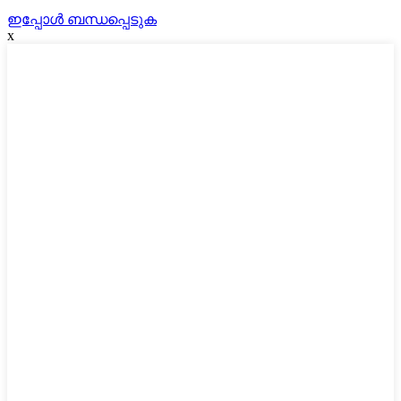
ഇപ്പോൾ ബന്ധപ്പെടുക
x