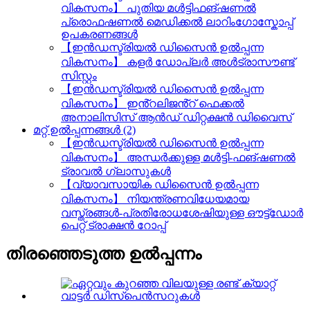
വികസനം】 പുതിയ മൾട്ടിഫങ്ഷണൽ
പ്രൊഫഷണൽ മെഡിക്കൽ ലാറിംഗോസ്കോപ്പ്
ഉപകരണങ്ങൾ
【ഇൻഡസ്ട്രിയൽ ഡിസൈൻ ഉൽപ്പന്ന
വികസനം】 കളർ ഡോപ്ലർ അൾട്രാസൗണ്ട്
സിസ്റ്റം
【ഇൻഡസ്ട്രിയൽ ഡിസൈൻ ഉൽപ്പന്ന
വികസനം】 ഇൻ്റലിജൻ്റ് ഫെക്കൽ
അനാലിസിസ് ആൻഡ് ഡിറ്റക്ഷൻ ഡിവൈസ്
മറ്റ് ഉൽപ്പന്നങ്ങൾ (2)
【ഇൻഡസ്ട്രിയൽ ഡിസൈൻ ഉൽപ്പന്ന
വികസനം】 അന്ധർക്കുള്ള മൾട്ടി-ഫങ്ഷണൽ
ട്രാവൽ ഗ്ലാസുകൾ
【വ്യാവസായിക ഡിസൈൻ ഉൽപ്പന്ന
വികസനം】 നിയന്ത്രണവിധേയമായ
വസ്ത്രങ്ങൾ-പ്രതിരോധശേഷിയുള്ള ഔട്ട്ഡോർ
പെറ്റ് ട്രാക്ഷൻ റോപ്പ്
തിരഞ്ഞെടുത്ത ഉൽപ്പന്നം