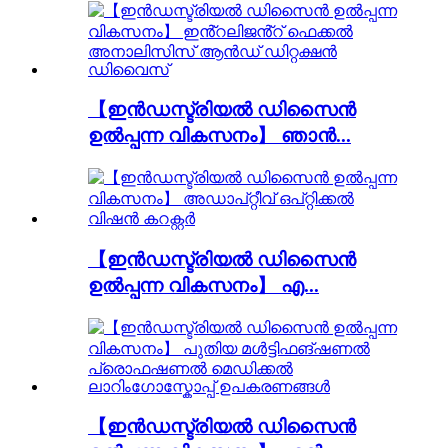
【ഇൻഡസ്ട്രിയൽ ഡിസൈൻ
ഉൽപ്പന്ന വികസനം】 ഞാൻ...
【ഇൻഡസ്ട്രിയൽ ഡിസൈൻ
ഉൽപ്പന്ന വികസനം】 എ...
【ഇൻഡസ്ട്രിയൽ ഡിസൈൻ