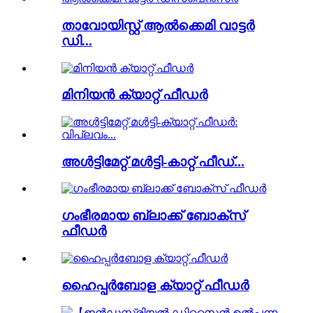
താവോയിസ്റ്റ് ആൽക്കെമി വാട്ടർ
ഡി...
മിനിയൻ ക്യാറ്റ് ഫീഡർ
അൾട്ടിമേറ്റ് മൾട്ടി-കാറ്റ് ഫീഡ്...
ഗംഭീരമായ ബ്ലാക്ക് ബോക്സ്
ഫീഡർ
ഹൈപ്പർബോള ക്യാറ്റ് ഫീഡർ