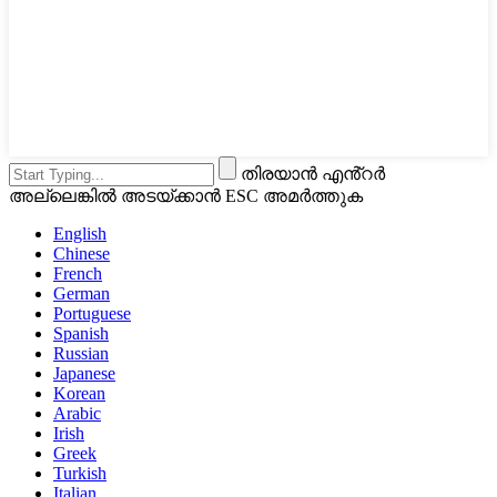
തിരയാൻ എൻ്റർ
അല്ലെങ്കിൽ അടയ്ക്കാൻ ESC അമർത്തുക
English
Chinese
French
German
Portuguese
Spanish
Russian
Japanese
Korean
Arabic
Irish
Greek
Turkish
Italian