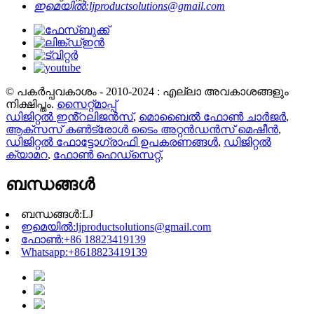
ഇമെയിൽ:
ljproductsolutions@gmail.com
© പകർപ്പവകാശം - 2010-2024 : എല്ലാ അവകാശങ്ങളും
നിക്ഷിപ്തം.
സൈറ്റ്മാപ്പ്
ഡിജിറ്റൽ ഇൻ്റലിജൻസ്
,
മൊബൈൽ ഫോൺ ചാർജർ
,
ആക്സസ് കൺട്രോൾ ടൈം അറ്റൻഡൻസ് മെഷീൻ
,
ഡിജിറ്റൽ ഫോട്ടോഗ്രാഫി ഉപകരണങ്ങൾ
,
ഡിജിറ്റൽ
ക്യാമറ
,
ഫോൺ ഹെഡ്സെറ്റ്
,
ബന്ധങ്ങൾ
ബന്ധങ്ങൾ:
LJ
ഇമെയിൽ:
ljproductsolutions@gmail.com
ഫോൺ:
+86 18823419139
Whatsapp:
+8618823419139