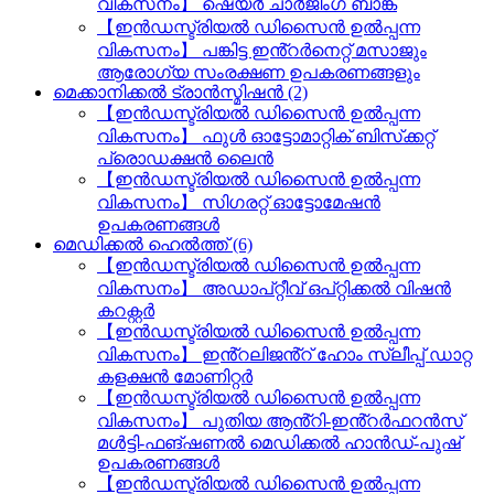
വികസനം】 ഷെയർ ചാർജിംഗ് ബാങ്ക്
【ഇൻഡസ്ട്രിയൽ ഡിസൈൻ ഉൽപ്പന്ന
വികസനം】 പങ്കിട്ട ഇൻ്റർനെറ്റ് മസാജും
ആരോഗ്യ സംരക്ഷണ ഉപകരണങ്ങളും
മെക്കാനിക്കൽ ട്രാൻസ്മിഷൻ (2)
【ഇൻഡസ്ട്രിയൽ ഡിസൈൻ ഉൽപ്പന്ന
വികസനം】 ഫുൾ ഓട്ടോമാറ്റിക് ബിസ്‌ക്കറ്റ്
പ്രൊഡക്ഷൻ ലൈൻ
【ഇൻഡസ്ട്രിയൽ ഡിസൈൻ ഉൽപ്പന്ന
വികസനം】 സിഗരറ്റ് ഓട്ടോമേഷൻ
ഉപകരണങ്ങൾ
മെഡിക്കൽ ഹെൽത്ത് (6)
【ഇൻഡസ്ട്രിയൽ ഡിസൈൻ ഉൽപ്പന്ന
വികസനം】 അഡാപ്റ്റീവ് ഒപ്റ്റിക്കൽ വിഷൻ
കറക്റ്റർ
【ഇൻഡസ്ട്രിയൽ ഡിസൈൻ ഉൽപ്പന്ന
വികസനം】 ഇൻ്റലിജൻ്റ് ഹോം സ്ലീപ്പ് ഡാറ്റ
കളക്ഷൻ മോണിറ്റർ
【ഇൻഡസ്ട്രിയൽ ഡിസൈൻ ഉൽപ്പന്ന
വികസനം】 പുതിയ ആൻ്റി-ഇൻ്റർഫറൻസ്
മൾട്ടി-ഫങ്ഷണൽ മെഡിക്കൽ ഹാൻഡ്-പുഷ്
ഉപകരണങ്ങൾ
【ഇൻഡസ്ട്രിയൽ ഡിസൈൻ ഉൽപ്പന്ന