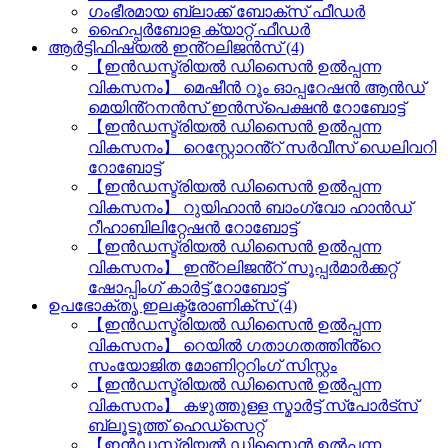
ഗംഭീരമായ ബ്ലാക്ക് ബോക്സ് ഫീഡർ
ഹൈപ്പർബോള ക്യാറ്റ് ഫീഡർ
ആർട്ടിഫിഷ്യൽ ഇൻ്റലിജൻസ് (4)
【ഇൻഡസ്ട്രിയൽ ഡിസൈൻ ഉൽപ്പന്ന
വികസനം】 മെഷീൻ റൂം ഓപ്പറേഷൻ ആൻഡ്
മെയിൻ്റനൻസ് ഇൻസ്പെക്ഷൻ റോബോട്ട്
【ഇൻഡസ്ട്രിയൽ ഡിസൈൻ ഉൽപ്പന്ന
വികസനം】 റെസ്റ്റോറൻ്റ് സർവീസ് ഡെലിവറി
റോബോട്ട്
【ഇൻഡസ്ട്രിയൽ ഡിസൈൻ ഉൽപ്പന്ന
വികസനം】 റുയിഹാൻ ബാംഗ്വോ ഹാൻഡ്
റീഹാബിലിറ്റേഷൻ റോബോട്ട്
【ഇൻഡസ്ട്രിയൽ ഡിസൈൻ ഉൽപ്പന്ന
വികസനം】 ഇൻ്റലിജൻ്റ് സൂപ്പർമാർക്കറ്റ്
ഷോപ്പിംഗ് കാർട്ട് റോബോട്ട്
ഉപഭോക്തൃ ഇലക്ട്രോണിക്സ് (4)
【ഇൻഡസ്ട്രിയൽ ഡിസൈൻ ഉൽപ്പന്ന
വികസനം】 റെയിൽ ഗതാഗതത്തിൻ്റെ
സംയോജിത മോണിറ്ററിംഗ് സിസ്റ്റം
【ഇൻഡസ്ട്രിയൽ ഡിസൈൻ ഉൽപ്പന്ന
വികസനം】 കഴുത്തുള്ള സ്മാർട്ട് സ്പോർട്സ്
ബ്ലൂടൂത്ത് ഹെഡ്സെറ്റ്
【ഇൻഡസ്ട്രിയൽ ഡിസൈൻ ഉൽപ്പന്ന