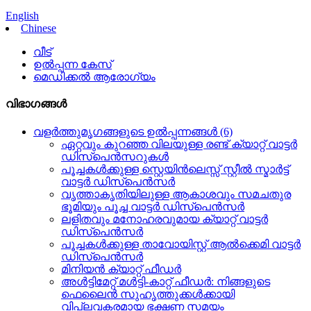
English
Chinese
വീട്
ഉൽപ്പന്ന കേസ്
മെഡിക്കൽ ആരോഗ്യം
വിഭാഗങ്ങൾ
വളർത്തുമൃഗങ്ങളുടെ ഉൽപ്പന്നങ്ങൾ (6)
ഏറ്റവും കുറഞ്ഞ വിലയുള്ള രണ്ട് ക്യാറ്റ് വാട്ടർ
ഡിസ്പെൻസറുകൾ
പൂച്ചകൾക്കുള്ള സ്റ്റെയിൻലെസ്സ് സ്റ്റീൽ സ്മാർട്ട്
വാട്ടർ ഡിസ്പെൻസർ
വൃത്താകൃതിയിലുള്ള ആകാശവും സമചതുര
ഭൂമിയും പൂച്ച വാട്ടർ ഡിസ്പെൻസർ
ലളിതവും മനോഹരവുമായ ക്യാറ്റ് വാട്ടർ
ഡിസ്പെൻസർ
പൂച്ചകൾക്കുള്ള താവോയിസ്റ്റ് ആൽക്കെമി വാട്ടർ
ഡിസ്പെൻസർ
മിനിയൻ ക്യാറ്റ് ഫീഡർ
അൾട്ടിമേറ്റ് മൾട്ടി-കാറ്റ് ഫീഡർ: നിങ്ങളുടെ
ഫെലൈൻ സുഹൃത്തുക്കൾക്കായി
വിപ്ലവകരമായ ഭക്ഷണ സമയം