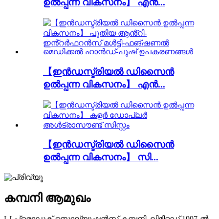
ഉൽപ്പന്ന വികസനം】 എൻ...
【ഇൻഡസ്ട്രിയൽ ഡിസൈൻ
ഉൽപ്പന്ന വികസനം】 എൻ...
【ഇൻഡസ്ട്രിയൽ ഡിസൈൻ
ഉൽപ്പന്ന വികസനം】 സി...
കമ്പനി ആമുഖം
LJ പ്രൊഡക്റ്റ് സൊല്യൂഷൻസ് കമ്പനി, ലിമിറ്റഡ് 1997-ൽ