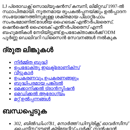
LJ പ്രൊഡക്റ്റ് സൊല്യൂഷൻസ് കമ്പനി, ലിമിറ്റഡ് 1997-ൽ
സ്ഥാപിതമായി. നൂതനമായ രൂപകൽപ്പനയ്ക്കും ഉൽപ്പാദന
സംയോജനത്തിനുമുള്ള ശക്തമായ പ്ലാറ്റ്ഫോം
സംരംഭമാണിത്.ദേശീയ ഹൈടെക് എൻ്റർപ്രൈസ്,
ഷെൻഷെൻ ഹൈടെക് എൻ്റർപ്രൈസ് എന്നീ
ബഹുമതികൾ നേടിയിട്ടുണ്ട്.ഉപഭോക്താക്കൾക്ക് ODM
പൂർണ്ണ ഡെലിവറി ഡിസൈൻ സേവനങ്ങൾ നൽകുക
ദ്രുത ലിങ്കുകൾ
നിർമ്മിത ബുദ്ധി
ഉപഭോക്തൃ ഇലക്ട്രോണിക്സ്
വീട്ടുകാർ
ഉപകരണവും ഉപകരണങ്ങളും
ബുദ്ധിപരമായ പങ്കിടൽ
മെക്കാനിക്കൽ ട്രാൻസ്മിഷൻ
മെഡിക്കൽ ആരോഗ്യം
മറ്റ് ഉൽപ്പന്നങ്ങൾ
ബന്ധപ്പെടുക
302, ബിൽഡിംഗ് B1, നോർത്ത് ഡിസ്ട്രിക്റ്റ്, ഓവർസീസ്
ചൈനീസ് ടൗൺ ക്രിയേറ്റീവ് പാർക്ക്, നാൻഷാൻ