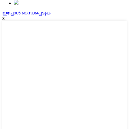
ഇപ്പോൾ ബന്ധപ്പെടുക
x