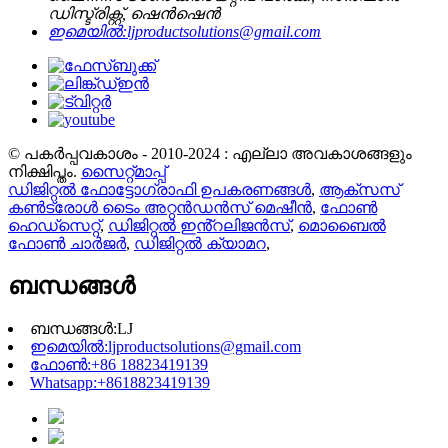
ഡിസ്ട്രിക്റ്റ്, ഷെൻഷെൻ
ഇമെയിൽ:
ljproductsolutions@gmail.com
© പകർപ്പവകാശം - 2010-2024 : എല്ലാ അവകാശങ്ങളും
നിക്ഷിപ്തം.
സൈറ്റ്മാപ്പ്
ഡിജിറ്റൽ ഫോട്ടോഗ്രാഫി ഉപകരണങ്ങൾ
,
ആക്സസ്
കൺട്രോൾ ടൈം അറ്റൻഡൻസ് മെഷീൻ
,
ഫോൺ
ഹെഡ്സെറ്റ്
,
ഡിജിറ്റൽ ഇൻ്റലിജൻസ്
,
മൊബൈൽ
ഫോൺ ചാർജർ
,
ഡിജിറ്റൽ ക്യാമറ
,
ബന്ധങ്ങൾ
ബന്ധങ്ങൾ:
LJ
ഇമെയിൽ:
ljproductsolutions@gmail.com
ഫോൺ:
+86 18823419139
Whatsapp:
+8618823419139