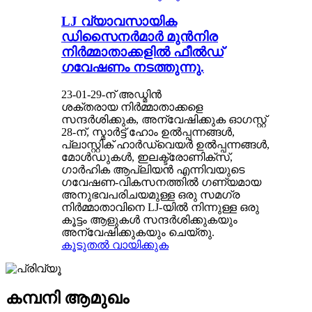
LJ വ്യാവസായിക
ഡിസൈനർമാർ മുൻനിര
നിർമ്മാതാക്കളിൽ ഫീൽഡ്
ഗവേഷണം നടത്തുന്നു.
23-01-29-ന് അഡ്മിൻ
ശക്തരായ നിർമ്മാതാക്കളെ
സന്ദർശിക്കുക, അന്വേഷിക്കുക ഓഗസ്റ്റ്
28-ന്, സ്മാർട്ട് ഹോം ഉൽപ്പന്നങ്ങൾ,
പ്ലാസ്റ്റിക് ഹാർഡ്‌വെയർ ഉൽപ്പന്നങ്ങൾ,
മോൾഡുകൾ, ഇലക്ട്രോണിക്‌സ്,
ഗാർഹിക ആപ്ലിയൻ എന്നിവയുടെ
ഗവേഷണ-വികസനത്തിൽ ഗണ്യമായ
അനുഭവപരിചയമുള്ള ഒരു സമഗ്ര
നിർമ്മാതാവിനെ LJ-യിൽ നിന്നുള്ള ഒരു
കൂട്ടം ആളുകൾ സന്ദർശിക്കുകയും
അന്വേഷിക്കുകയും ചെയ്തു.
കൂടുതൽ വായിക്കുക
കമ്പനി ആമുഖം