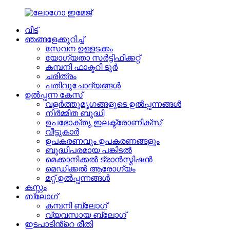
വീട്
ഞങ്ങളേക്കുറിച്ച്
സേവന ഉള്ളടക്കം
യോഗ്യതാ സർട്ടിഫിക്കറ്റ്
കമ്പനി ഫാക്ടറി ടൂർ
ചരിത്രം
പതിവുചോദ്യങ്ങൾ
ഉൽപ്പന്ന കേസ്
വളർത്തുമൃഗങ്ങളുടെ ഉൽപ്പന്നങ്ങൾ
നിർമ്മിത ബുദ്ധി
ഉപഭോക്തൃ ഇലക്ട്രോണിക്സ്
വീട്ടുകാർ
ഉപകരണവും ഉപകരണങ്ങളും
ബുദ്ധിപരമായ പങ്കിടൽ
മെക്കാനിക്കൽ ട്രാൻസ്മിഷൻ
മെഡിക്കൽ ആരോഗ്യം
മറ്റ് ഉൽപ്പന്നങ്ങൾ
കസ്റ്റം
ബ്ലോഗ്
കമ്പനി ബ്ലോഗ്
വ്യവസായ ബ്ലോഗ്
ഇടപാടിൻ്റെ രീതി