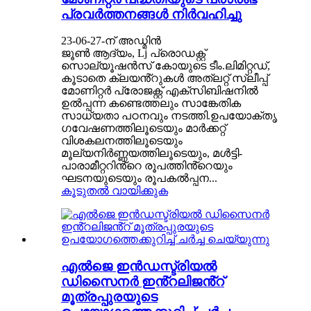
പ്രവർത്തനങ്ങൾ നിർവഹിച്ചു
23-06-27-ന് അഡ്മിൻ
ജൂൺ ആദ്യം, Lj പ്രൊഡക്റ്റ്
സൊല്യൂഷൻസ് കോയുടെ ടീം.ലിമിറ്റഡ്,
കൂടാതെ ക്ലയൻ്റുകൾ അത്ലറ്റ് സ്ലീപ്പ്
മോണിറ്റർ പ്രോജക്റ്റ് എക്സിബിഷനിൽ
ഉൽപ്പന്ന കണ്ടെത്തലും സാങ്കേതിക
സാധ്യതാ പഠനവും നടത്തി.ഉപയോക്തൃ
ഗവേഷണത്തിലൂടെയും മാർക്കറ്റ്
വിശകലനത്തിലൂടെയും
മൂല്യനിർണ്ണയത്തിലൂടെയും, മൾട്ടി-
പാരാമീറ്ററിൻ്റെ രൂപത്തിൻ്റെയും
ഘടനയുടെയും രൂപകൽപ്പന...
കൂടുതൽ വായിക്കുക
എൽജെ ഇൻഡസ്ട്രിയൽ
ഡിസൈനർ ഇൻ്റലിജൻ്റ്
മൂത്രപ്പുരയുടെ