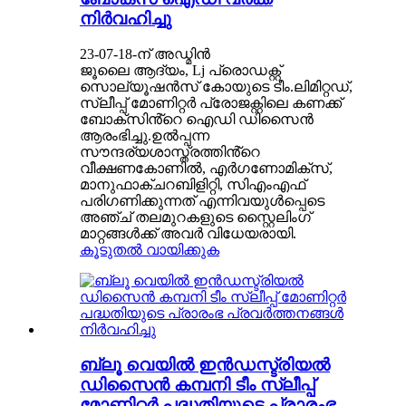
നിർവഹിച്ചു
23-07-18-ന് അഡ്മിൻ
ജൂലൈ ആദ്യം, Lj പ്രൊഡക്റ്റ്
സൊല്യൂഷൻസ് കോയുടെ ടീം.ലിമിറ്റഡ്,
സ്ലീപ്പ് മോണിറ്റർ പ്രോജക്റ്റിലെ കണക്ക്
ബോക്‌സിൻ്റെ ഐഡി ഡിസൈൻ
ആരംഭിച്ചു.ഉൽപ്പന്ന
സൗന്ദര്യശാസ്ത്രത്തിൻ്റെ
വീക്ഷണകോണിൽ, എർഗണോമിക്‌സ്,
മാനുഫാക്ചറബിളിറ്റി, സിഎംഎഫ്
പരിഗണിക്കുന്നത് എന്നിവയുൾപ്പെടെ
അഞ്ച് തലമുറകളുടെ സ്റ്റൈലിംഗ്
മാറ്റങ്ങൾക്ക് അവർ വിധേയരായി.
കൂടുതൽ വായിക്കുക
ബ്ലൂ വെയിൽ ഇൻഡസ്ട്രിയൽ
ഡിസൈൻ കമ്പനി ടീം സ്ലീപ്പ്
മോണിറ്റർ പദ്ധതിയുടെ പ്രാരംഭ