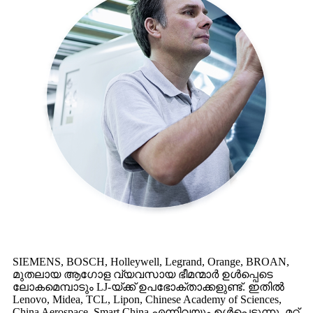
SIEMENS, BOSCH, Holleywell, Legrand, Orange, BROAN,
മുതലായ ആഗോള വ്യവസായ ഭീമന്മാർ ഉൾപ്പെടെ
ലോകമെമ്പാടും LJ-യ്ക്ക് ഉപഭോക്താക്കളുണ്ട്. ഇതിൽ
Lenovo, Midea, TCL, Lipon, Chinese Academy of Sciences,
China Aerospace, Smart China എന്നിവയും ഉൾപ്പെടുന്നു. മറ്റ്