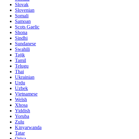
Slovak
Slovenian
Somali
Samoan
Scots Gaelic
Shona
Sindhi
Sundanese
Swahili
Tajik
Tamil
Telugu
Thai
Ukrainian
Urdu
Uzbek
Vietnamese
Welsh
Xhosa
Yiddish
Yoruba
Zulu
Kinyarwanda
Tatar
Oriya