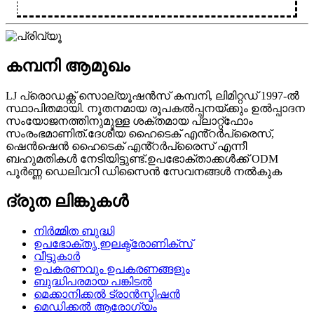
കമ്പനി ആമുഖം
LJ പ്രൊഡക്റ്റ് സൊല്യൂഷൻസ് കമ്പനി, ലിമിറ്റഡ് 1997-ൽ
സ്ഥാപിതമായി. നൂതനമായ രൂപകൽപ്പനയ്ക്കും ഉൽപ്പാദന
സംയോജനത്തിനുമുള്ള ശക്തമായ പ്ലാറ്റ്ഫോം
സംരംഭമാണിത്.ദേശീയ ഹൈടെക് എൻ്റർപ്രൈസ്,
ഷെൻഷെൻ ഹൈടെക് എൻ്റർപ്രൈസ് എന്നീ
ബഹുമതികൾ നേടിയിട്ടുണ്ട്.ഉപഭോക്താക്കൾക്ക് ODM
പൂർണ്ണ ഡെലിവറി ഡിസൈൻ സേവനങ്ങൾ നൽകുക
ദ്രുത ലിങ്കുകൾ
നിർമ്മിത ബുദ്ധി
ഉപഭോക്തൃ ഇലക്ട്രോണിക്സ്
വീട്ടുകാർ
ഉപകരണവും ഉപകരണങ്ങളും
ബുദ്ധിപരമായ പങ്കിടൽ
മെക്കാനിക്കൽ ട്രാൻസ്മിഷൻ
മെഡിക്കൽ ആരോഗ്യം