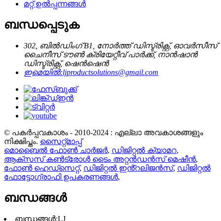
മറ്റ് ഉൽപ്പന്നങ്ങൾ
ബന്ധപ്പെടുക
302, ബിൽഡിംഗ് B1, നോർത്ത് ഡിസ്ട്രിക്റ്റ്, ഓവർസീസ്
ചൈനീസ് ടൗൺ ക്രിയേറ്റീവ് പാർക്ക്, നാൻഷാൻ
ഡിസ്ട്രിക്റ്റ്, ഷെൻഷെൻ
ഇമെയിൽ:
ljproductsolutions@gmail.com
© പകർപ്പവകാശം - 2010-2024 : എല്ലാ അവകാശങ്ങളും
നിക്ഷിപ്തം.
സൈറ്റ്മാപ്പ്
മൊബൈൽ ഫോൺ ചാർജർ
,
ഡിജിറ്റൽ ക്യാമറ
,
ആക്സസ് കൺട്രോൾ ടൈം അറ്റൻഡൻസ് മെഷീൻ
,
ഫോൺ ഹെഡ്സെറ്റ്
,
ഡിജിറ്റൽ ഇൻ്റലിജൻസ്
,
ഡിജിറ്റൽ
ഫോട്ടോഗ്രാഫി ഉപകരണങ്ങൾ
,
ബന്ധങ്ങൾ
ബന്ധങ്ങൾ:
LJ