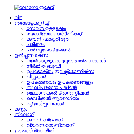
വീട്
ഞങ്ങളേക്കുറിച്ച്
സേവന ഉള്ളടക്കം
യോഗ്യതാ സർട്ടിഫിക്കറ്റ്
കമ്പനി ഫാക്ടറി ടൂർ
ചരിത്രം
പതിവുചോദ്യങ്ങൾ
ഉൽപ്പന്ന കേസ്
വളർത്തുമൃഗങ്ങളുടെ ഉൽപ്പന്നങ്ങൾ
നിർമ്മിത ബുദ്ധി
ഉപഭോക്തൃ ഇലക്ട്രോണിക്സ്
വീട്ടുകാർ
ഉപകരണവും ഉപകരണങ്ങളും
ബുദ്ധിപരമായ പങ്കിടൽ
മെക്കാനിക്കൽ ട്രാൻസ്മിഷൻ
മെഡിക്കൽ ആരോഗ്യം
മറ്റ് ഉൽപ്പന്നങ്ങൾ
കസ്റ്റം
ബ്ലോഗ്
കമ്പനി ബ്ലോഗ്
വ്യവസായ ബ്ലോഗ്
ഇടപാടിൻ്റെ രീതി