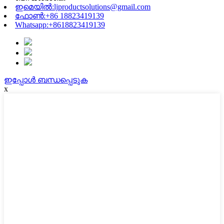
ഇമെയിൽ:
ljproductsolutions@gmail.com
ഫോൺ:
+86 18823419139
Whatsapp:
+8618823419139
ഇപ്പോൾ ബന്ധപ്പെടുക
x