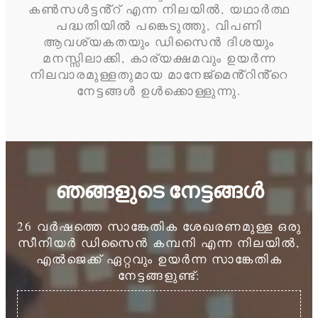
കൺസൾട്ടൻ്റ് എന്ന നിലയിൽ, യഥാർത്ഥ
പദ്ധതിയിൽ പങ്കെടുത്തു, വിപണി
ആവശ്യകതയും ഡിസൈൻ ദിശയും
മനസ്സിലാക്കി, കാര്യക്ഷമവും ഉയർന്ന
നിലവാരമുള്ളതുമായ മാനേജ്മെൻ്റിൻ്റെ
നേട്ടങ്ങൾ ഉൾക്കൊള്ളുന്നു.
ഞങ്ങളുടെ നേട്ടങ്ങൾ
26 വർഷത്തെ സാങ്കേതിക ശേഖരണമുള്ള ഒരു
സീനിയർ ഡിസൈൻ കമ്പനി എന്ന നിലയിൽ,
എൽജെക്ക് ഏറ്റവും ഉയർന്ന സാങ്കേതിക
നേട്ടങ്ങളുണ്ട്: