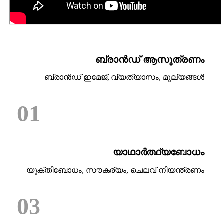
ബ്രാൻഡ് ആസൂത്രണം
ബ്രാൻഡ് ഇമേജ്, വ്യത്യാസം, മൂല്യങ്ങൾ
01
യാഥാർത്ഥ്യബോധം
യുക്തിബോധം, സൗകര്യം, ചെലവ് നിയന്ത്രണം
03