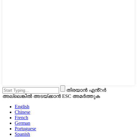
തിരയാൻ എൻ്റർ
അല്ലെങ്കിൽ അടയ്ക്കാൻ ESC അമർത്തുക
English
Chinese
French
German
Portuguese
Spanish