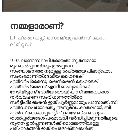
നമ്മളാരാണ്?
LJ പ്രൊഡക്റ്റ് സൊല്യൂഷൻസ് കോ.,
ലിമിറ്റഡ്
1997-ലാണ് സ്ഥാപിതമായത്. നൂതനമായ
രൂപകൽപ്പനയ്ക്കും ഉൽപ്പാദന
സംയോജനത്തിനുമുള്ള ശക്തമായ പ്ലാറ്റ്ഫോം
സംരംഭമാണിത്.ദേശീയ ഹൈടെക്
എൻ്റർപ്രൈസ്, ഷെൻഷെൻ ഹൈടെക്
എൻ്റർപ്രൈസ് എന്നീ ബഹുമതികൾ
നേടിയിട്ടുണ്ട്.ദേശീയ ബൗദ്ധിക സ്വത്തവകാശ
നിർവ്വഹണ സംവിധാനത്തിൻ്റെ
സർട്ടിഫിക്കേഷൻ ഇത് പൂർണ്ണമായും പാസാക്കി.സി-
എൻഡ് ഉപയോക്തൃ അനുഭവം കാതലായി, ബി-
എൻഡ് കോ-ഓപ്പറേറ്റീവ് ഉപഭോക്താക്കളുടെ
താൽപ്പര്യങ്ങൾ പരമാവധി വർദ്ധിപ്പിക്കുന്നതിലൂടെ,
നൂതന ഉൽപ്പന്നങ്ങൾക്ക് മൊത്തത്തിലുള്ള
പരിഹാരങ്ങൾ ഇത് ഉപഭോക്താക്കൾക്ക്