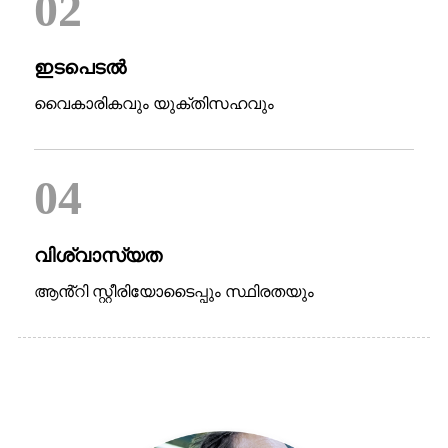
02
ഇടപെടൽ
വൈകാരികവും യുക്തിസഹവും
04
വിശ്വാസ്യത
ആൻ്റി സ്റ്റീരിയോടൈപ്പും സ്ഥിരതയും