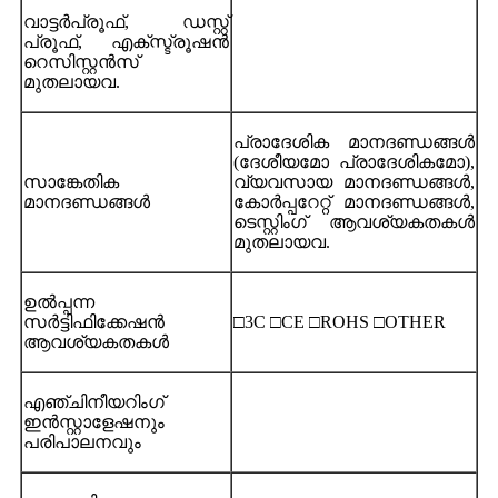
വാട്ടർപ്രൂഫ്, ഡസ്റ്റ്
പ്രൂഫ്, എക്സ്ട്രൂഷൻ
റെസിസ്റ്റൻസ്
മുതലായവ.
പ്രാദേശിക മാനദണ്ഡങ്ങൾ
(ദേശീയമോ പ്രാദേശികമോ),
സാങ്കേതിക
വ്യവസായ മാനദണ്ഡങ്ങൾ,
മാനദണ്ഡങ്ങൾ
കോർപ്പറേറ്റ് മാനദണ്ഡങ്ങൾ,
ടെസ്റ്റിംഗ് ആവശ്യകതകൾ
മുതലായവ.
ഉൽപ്പന്ന
സർട്ടിഫിക്കേഷൻ
□3C □CE □ROHS □OTHER
ആവശ്യകതകൾ
എഞ്ചിനീയറിംഗ്
ഇൻസ്റ്റാളേഷനും
പരിപാലനവും