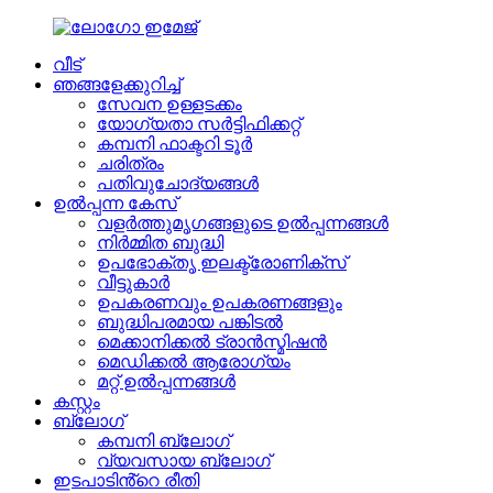
വീട്
ഞങ്ങളേക്കുറിച്ച്
സേവന ഉള്ളടക്കം
യോഗ്യതാ സർട്ടിഫിക്കറ്റ്
കമ്പനി ഫാക്ടറി ടൂർ
ചരിത്രം
പതിവുചോദ്യങ്ങൾ
ഉൽപ്പന്ന കേസ്
വളർത്തുമൃഗങ്ങളുടെ ഉൽപ്പന്നങ്ങൾ
നിർമ്മിത ബുദ്ധി
ഉപഭോക്തൃ ഇലക്ട്രോണിക്സ്
വീട്ടുകാർ
ഉപകരണവും ഉപകരണങ്ങളും
ബുദ്ധിപരമായ പങ്കിടൽ
മെക്കാനിക്കൽ ട്രാൻസ്മിഷൻ
മെഡിക്കൽ ആരോഗ്യം
മറ്റ് ഉൽപ്പന്നങ്ങൾ
കസ്റ്റം
ബ്ലോഗ്
കമ്പനി ബ്ലോഗ്
വ്യവസായ ബ്ലോഗ്
ഇടപാടിൻ്റെ രീതി