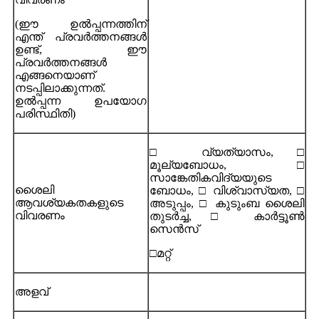
(ഈ ഉൽപ്പന്നത്തിന്
എന്ത് പ്രവർത്തനങ്ങൾ
ഉണ്ട്, ഈ
പ്രവർത്തനങ്ങൾ
എങ്ങനെയാണ്
നടപ്പിലാക്കുന്നത്.
ഉൽപ്പന്ന ഉപയോഗ
പരിസ്ഥിതി)
□ വ്യത്യാസം, □
മൂല്യബോധം, □
സാങ്കേതികവിദ്യയുടെ
ശൈലി
ബോധം, □ വിശ്വാസ്യത, □
ആവശ്യകതകളുടെ
അടുപ്പം, □ കുടുംബ ശൈലി
വിവരണം
തുടർച്ച, □ കാർട്ടൂൺ
സെൻസ്
□മറ്റ്
അളവ്