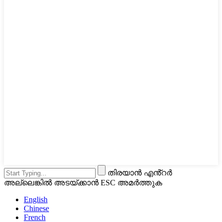
തിരയാൻ എൻ്റർ
അല്ലെങ്കിൽ അടയ്ക്കാൻ ESC അമർത്തുക
English
Chinese
French