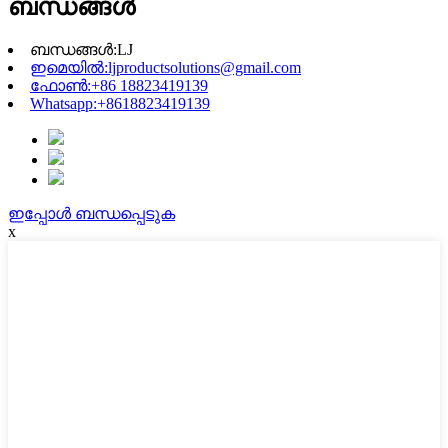
ബന്ധങ്ങൾ
ബന്ധങ്ങൾ:
LJ
ഇമെയിൽ:
ljproductsolutions@gmail.com
ഫോൺ:
+86 18823419139
Whatsapp:
+8618823419139
ഇപ്പോൾ ബന്ധപ്പെടുക
x