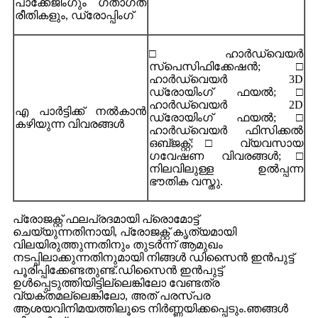
പാക്കേജിംഗും ഗതാഗത
രീതികളും, ഡ്രോപ്പിംഗ്
□ ഹാർഡ്‌വെയർ
സ്പെസിഫിക്കേഷൻ;□
ഹാർഡ്‌വെയർ 3D
ഡ്രോയിംഗ് ഫയൽ;□
ഹാർഡ്‌വെയർ 2D
എ പാർട്ടിക്ക് നൽകാൻ
ഡ്രോയിംഗ് ഫയൽ;□
കഴിയുന്ന വിവരങ്ങൾ
ഹാർഡ്‌വെയർ ഫിസിക്കൽ
ഒബ്‌ജക്റ്റ്;□ വ്യവസായ
ഗവേഷണ വിവരങ്ങൾ;□
നിലവിലുള്ള ഉൽപ്പന്ന
ഭൗതിക വസ്തു.
പ്രോജക്റ്റ് ഫലപ്രദമായി പ്രൊമോട്ട്
ചെയ്യുന്നതിനായി, പ്രോജക്റ്റ് കൃത്യമായി
വിലയിരുത്തുന്നതിനും തുടർന്ന് ആമുഖം
നടപ്പിലാക്കുന്നതിനുമായി നിങ്ങൾ ഡിസൈൻ ഇൻപുട്ട്
പൂരിപ്പിക്കേണ്ടതുണ്ട്.ഡിസൈൻ ഇൻപുട്ട്
ഉൾപ്പെടുത്തിയിട്ടില്ലെങ്കിലോ വേണ്ടത്ര
വ്യക്തമല്ലെങ്കിലോ, അത് പരസ്പര
ആശയവിനിമയത്തിലൂടെ നിർണ്ണയിക്കപ്പെടും.ഞങ്ങൾ