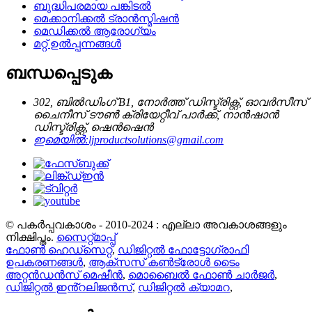
ബുദ്ധിപരമായ പങ്കിടൽ
മെക്കാനിക്കൽ ട്രാൻസ്മിഷൻ
മെഡിക്കൽ ആരോഗ്യം
മറ്റ് ഉൽപ്പന്നങ്ങൾ
ബന്ധപ്പെടുക
302, ബിൽഡിംഗ് B1, നോർത്ത് ഡിസ്ട്രിക്റ്റ്, ഓവർസീസ്
ചൈനീസ് ടൗൺ ക്രിയേറ്റീവ് പാർക്ക്, നാൻഷാൻ
ഡിസ്ട്രിക്റ്റ്, ഷെൻഷെൻ
ഇമെയിൽ:
ljproductsolutions@gmail.com
© പകർപ്പവകാശം - 2010-2024 : എല്ലാ അവകാശങ്ങളും
നിക്ഷിപ്തം.
സൈറ്റ്മാപ്പ്
ഫോൺ ഹെഡ്സെറ്റ്
,
ഡിജിറ്റൽ ഫോട്ടോഗ്രാഫി
ഉപകരണങ്ങൾ
,
ആക്സസ് കൺട്രോൾ ടൈം
അറ്റൻഡൻസ് മെഷീൻ
,
മൊബൈൽ ഫോൺ ചാർജർ
,
ഡിജിറ്റൽ ഇൻ്റലിജൻസ്
,
ഡിജിറ്റൽ ക്യാമറ
,