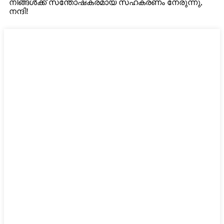
നിങ്ങൾക്ക് സന്തോഷകരമായ സഹകരണം നേരുന്നു,
നന്ദി!