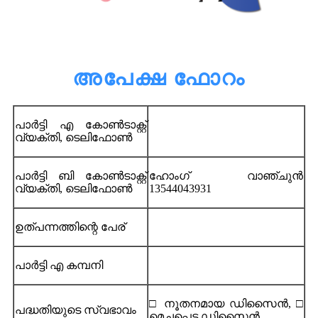
അപേക്ഷ ഫോറം
പാർട്ടി എ കോൺടാക്റ്റ്
വ്യക്തി, ടെലിഫോൺ
പാർട്ടി ബി കോൺടാക്റ്റ്
ഹോംഗ് വാഞ്ചുൻ
വ്യക്തി, ടെലിഫോൺ
13544043931
ഉത്പന്നത്തിന്റെ പേര്
പാർട്ടി എ കമ്പനി
□ നൂതനമായ ഡിസൈൻ, □
പദ്ധതിയുടെ സ്വഭാവം
മെച്ചപ്പെട്ട ഡിസൈൻ