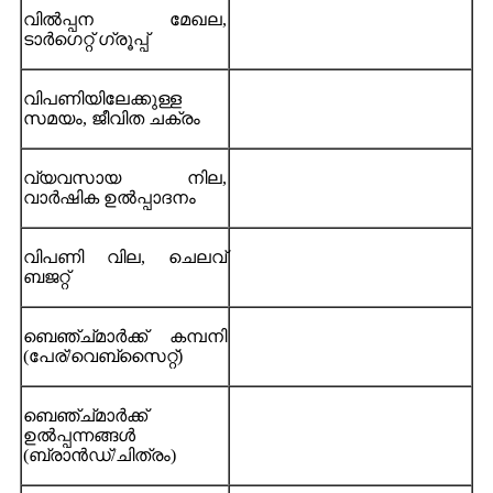
വിൽപ്പന മേഖല,
ടാർഗെറ്റ് ഗ്രൂപ്പ്
വിപണിയിലേക്കുള്ള
സമയം, ജീവിത ചക്രം
വ്യവസായ നില,
വാർഷിക ഉൽപ്പാദനം
വിപണി വില, ചെലവ്
ബജറ്റ്
ബെഞ്ച്മാർക്ക് കമ്പനി
(പേര്/വെബ്സൈറ്റ്)
ബെഞ്ച്മാർക്ക്
ഉൽപ്പന്നങ്ങൾ
(ബ്രാൻഡ്/ചിത്രം)