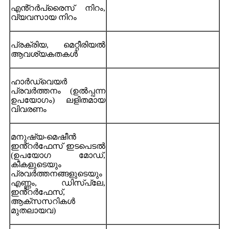
എൻ്റർപ്രൈസ് നിറം,
വ്യവസായ നിറം
പ്രക്രിയ, മെറ്റീരിയൽ
ആവശ്യകതകൾ
ഹാർഡ്‌വെയർ
പ്രവർത്തനം (ഉൽപ്പന്ന
ഉപയോഗം) ലളിതമായ
വിവരണം
മനുഷ്യ-മെഷീൻ
ഇൻ്റർഫേസ് ഇടപെടൽ
(ഉപയോഗ മോഡ്,
കീകളുടെയും
പ്രവർത്തനങ്ങളുടെയും
എണ്ണം, ഡിസ്പ്ലേ,
ഇൻ്റർഫേസ്,
ആക്സസറികൾ
മുതലായവ)