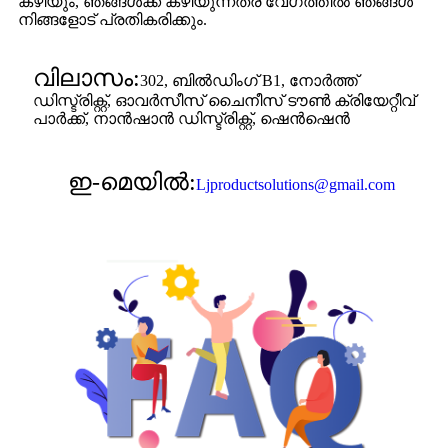
കഴിയും, ഞങ്ങൾക്ക് കഴിയുന്നത്ര വേഗത്തിൽ ഞങ്ങൾ
നിങ്ങളോട് പ്രതികരിക്കും.
വിലാസം:
302, ബിൽഡിംഗ് B1, നോർത്ത്
ഡിസ്ട്രിക്റ്റ്, ഓവർസീസ് ചൈനീസ് ടൗൺ ക്രിയേറ്റീവ്
പാർക്ക്, നാൻഷാൻ ഡിസ്ട്രിക്റ്റ്, ഷെൻഷെൻ
ഇ-മെയിൽ:
Ljproductsolutions@gmail.com