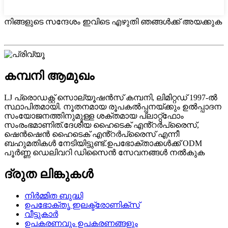
നിങ്ങളുടെ സന്ദേശം ഇവിടെ എഴുതി ഞങ്ങൾക്ക് അയക്കുക
കമ്പനി ആമുഖം
LJ പ്രൊഡക്റ്റ് സൊല്യൂഷൻസ് കമ്പനി, ലിമിറ്റഡ് 1997-ൽ
സ്ഥാപിതമായി. നൂതനമായ രൂപകൽപ്പനയ്ക്കും ഉൽപ്പാദന
സംയോജനത്തിനുമുള്ള ശക്തമായ പ്ലാറ്റ്ഫോം
സംരംഭമാണിത്.ദേശീയ ഹൈടെക് എൻ്റർപ്രൈസ്,
ഷെൻഷെൻ ഹൈടെക് എൻ്റർപ്രൈസ് എന്നീ
ബഹുമതികൾ നേടിയിട്ടുണ്ട്.ഉപഭോക്താക്കൾക്ക് ODM
പൂർണ്ണ ഡെലിവറി ഡിസൈൻ സേവനങ്ങൾ നൽകുക
ദ്രുത ലിങ്കുകൾ
നിർമ്മിത ബുദ്ധി
ഉപഭോക്തൃ ഇലക്ട്രോണിക്സ്
വീട്ടുകാർ
ഉപകരണവും ഉപകരണങ്ങളും