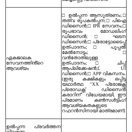
□ ഉൽപ്പന്ന ആസൂത്രണം;□
തത്വ രൂപകൽപ്പന;□ പിഐ
ഡിസൈൻ;□ IPR സേവനം;□
രൂപഭാവം മോഡലിംഗ്
ഡിസൈൻ;□ ഘടന
ഡിസൈൻ;□ പ്രോട്ടോടൈപ്പ്
ഉത്പാദനം;□ പൂപ്പൽ
മേൽനോട്ടം;□
ഏകജാലക
വൻതോതിലുള്ള
സേവനത്തിൻ്റെ
ഉത്പാദനം;□ ചിപ്പ്
ആവശ്യം
ആപ്ലിക്കേഷൻ;£ UI
ഡിസൈൻ;□ APP വികസനം.
(ഇരു കക്ഷികളും ഒപ്പിട്ട
യഥാർത്ഥ "XX പ്രോജക്റ്റ്
പ്രൊഡക്റ്റ് ഡിസൈൻ
കരാറിന്" വിധേയമായി, ഈ
പ്രമാണം കൺസൾട്ടിംഗ്
ആവശ്യകതകളുടെ
റഫറൻസിനായി മാത്രമാണ്)
ഉൽപ്പന്ന പ്രവർത്തന
വിവരണം