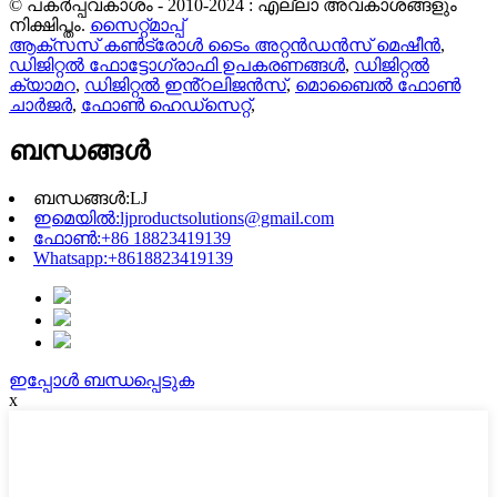
© പകർപ്പവകാശം - 2010-2024 : എല്ലാ അവകാശങ്ങളും
നിക്ഷിപ്തം.
സൈറ്റ്മാപ്പ്
ആക്സസ് കൺട്രോൾ ടൈം അറ്റൻഡൻസ് മെഷീൻ
,
ഡിജിറ്റൽ ഫോട്ടോഗ്രാഫി ഉപകരണങ്ങൾ
,
ഡിജിറ്റൽ
ക്യാമറ
,
ഡിജിറ്റൽ ഇൻ്റലിജൻസ്
,
മൊബൈൽ ഫോൺ
ചാർജർ
,
ഫോൺ ഹെഡ്സെറ്റ്
,
ബന്ധങ്ങൾ
ബന്ധങ്ങൾ:
LJ
ഇമെയിൽ:
ljproductsolutions@gmail.com
ഫോൺ:
+86 18823419139
Whatsapp:
+8618823419139
ഇപ്പോൾ ബന്ധപ്പെടുക
x