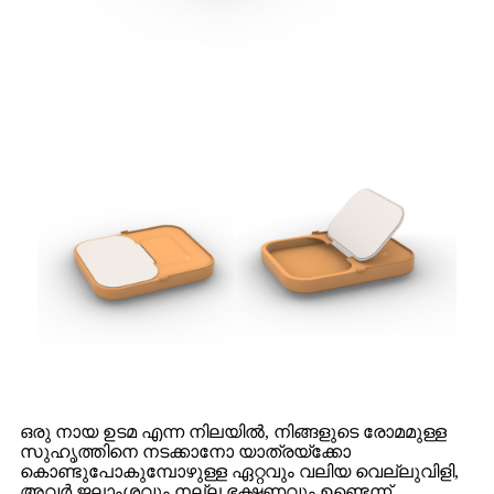
ഒരു നായ ഉടമ എന്ന നിലയിൽ, നിങ്ങളുടെ രോമമുള്ള
സുഹൃത്തിനെ നടക്കാനോ യാത്രയ്‌ക്കോ
കൊണ്ടുപോകുമ്പോഴുള്ള ഏറ്റവും വലിയ വെല്ലുവിളി,
അവർ ജലാംശവും നല്ല ഭക്ഷണവും ഉണ്ടെന്ന്