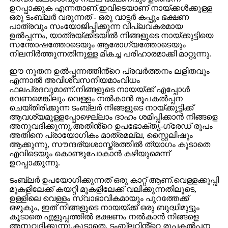
ഉറപ്പാക്കുക എന്നതാണ്.ഇവിടെയാണ് നായ്ക്കൾക്കുള്ള
ഒരു ടംബ്ലർ വരുന്നത് - ഒരു വാട്ടർ കപ്പും ഭക്ഷണ
പാത്രവും സംയോജിപ്പിക്കുന്ന വിപ്ലവകരമായ
ഉൽപ്പന്നം, യാത്രയ്ക്കിടയിൽ നിങ്ങളുടെ നായ്ക്കുട്ടിയെ
സന്തോഷത്തോടെയും ആരോഗ്യത്തോടെയും
നിലനിർത്തുന്നതിനുള്ള മികച്ച പരിഹാരമാക്കി മാറ്റുന്നു.
ഈ നൂതന ഉൽപ്പന്നത്തിൻ്റെ പ്രവർത്തനം ലളിതവും
എന്നാൽ അവിശ്വസനീയമാംവിധം
ഫലപ്രദവുമാണ്.നിങ്ങളുടെ നായയ്ക്ക് എപ്പോൾ
വേണമെങ്കിലും വെള്ളം നൽകാൻ രൂപകൽപ്പന
ചെയ്‌തിരിക്കുന്ന ടംബ്ലർ നിങ്ങളുടെ നായ്ക്കുട്ടിക്ക്
ആവശ്യമുള്ളപ്പോഴെല്ലാം ദാഹം ശമിപ്പിക്കാൻ നിങ്ങളെ
അനുവദിക്കുന്നു.അതിൻ്റെ ഉപഭോക്തൃ-ഗ്രേഡ് രൂപം
അതിനെ പ്രായോഗികം മാത്രമല്ല, സ്റ്റൈലിഷും
ആക്കുന്നു, സൗന്ദര്യശാസ്ത്രത്തിൽ ത്യാഗം കൂടാതെ
എവിടെയും കൊണ്ടുപോകാൻ കഴിയുമെന്ന്
ഉറപ്പാക്കുന്നു.
ടംബ്ലർ ഉപയോഗിക്കുന്നത് ഒരു കാറ്റ് ആണ്.വെള്ളക്കുപ്പി
മുകളിലേക്ക് കയറ്റി മുകളിലേക്ക് വലിക്കുന്നതിലൂടെ,
ഉള്ളിലെ വെള്ളം സ്വാഭാവികമായും പുറത്തേക്ക്
ഒഴുകും, ഇത് നിങ്ങളുടെ നായയ്ക്ക് ഒരു ബുദ്ധിമുട്ടും
കൂടാതെ എളുപ്പത്തിൽ ഭക്ഷണം നൽകാൻ നിങ്ങളെ
അനുവദിക്കുന്നു.കൂടാതെ, ടംബ്ലറിൻ്റെ രൂപകൽപ്പന