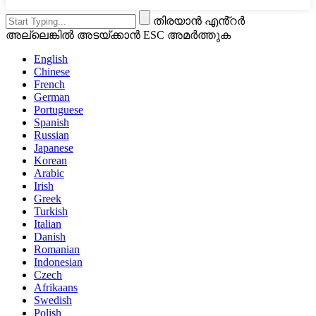
തിരയാൻ എൻ്റർ
അല്ലെങ്കിൽ അടയ്ക്കാൻ ESC അമർത്തുക
English
Chinese
French
German
Portuguese
Spanish
Russian
Japanese
Korean
Arabic
Irish
Greek
Turkish
Italian
Danish
Romanian
Indonesian
Czech
Afrikaans
Swedish
Polish