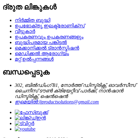
ദ്രുത ലിങ്കുകൾ
നിർമ്മിത ബുദ്ധി
ഉപഭോക്തൃ ഇലക്ട്രോണിക്സ്
വീട്ടുകാർ
ഉപകരണവും ഉപകരണങ്ങളും
ബുദ്ധിപരമായ പങ്കിടൽ
മെക്കാനിക്കൽ ട്രാൻസ്മിഷൻ
മെഡിക്കൽ ആരോഗ്യം
മറ്റ് ഉൽപ്പന്നങ്ങൾ
ബന്ധപ്പെടുക
302, ബിൽഡിംഗ് B1, നോർത്ത് ഡിസ്ട്രിക്റ്റ്, ഓവർസീസ്
ചൈനീസ് ടൗൺ ക്രിയേറ്റീവ് പാർക്ക്, നാൻഷാൻ
ഡിസ്ട്രിക്റ്റ്, ഷെൻഷെൻ
ഇമെയിൽ:
ljproductsolutions@gmail.com