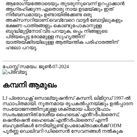
ആരോഗ്യത്തോടെയും തുടരുന്നുവെന്ന് ഉറപ്പാക്കാൻ
ആഗ്രഹിക്കുന്ന ഏതൊരു നായ ഉടമയ്ക്കും ഇത്
നിർബന്ധമായും ഉണ്ടായിരിക്കേണ്ട ഒരു
അക്സസറിയാണ്.വെവ്വേറെ വാട്ടർ ബോട്ടിലുകളും
ഭക്ഷണ പാത്രങ്ങളും കൊണ്ടുപോകാനുള്ള
ബുദ്ധിമുട്ടിനോട് വിട പറയുക, ഒപ്പം നിങ്ങളുടെ
പ്രിയപ്പെട്ട രോമമുള്ള സുഹൃത്തിന്
യാത്രയ്ക്കിടയിലുള്ള ആത്യന്തിക പരിഹാരത്തിന്
ഹലോ പറയൂ.
പോസ്റ്റ് സമയം: ജൂൺ-07-2024
കമ്പനി ആമുഖം
LJ പ്രൊഡക്റ്റ് സൊല്യൂഷൻസ് കമ്പനി, ലിമിറ്റഡ് 1997-ൽ
സ്ഥാപിതമായി. നൂതനമായ രൂപകൽപ്പനയ്ക്കും ഉൽപ്പാദന
സംയോജനത്തിനുമുള്ള ശക്തമായ പ്ലാറ്റ്ഫോം
സംരംഭമാണിത്.ദേശീയ ഹൈടെക് എൻ്റർപ്രൈസ്,
ഷെൻഷെൻ ഹൈടെക് എൻ്റർപ്രൈസ് എന്നീ
ബഹുമതികൾ നേടിയിട്ടുണ്ട്.ഉപഭോക്താക്കൾക്ക് ODM
പൂർണ്ണ ഡെലിവറി ഡിസൈൻ സേവനങ്ങൾ നൽകുക