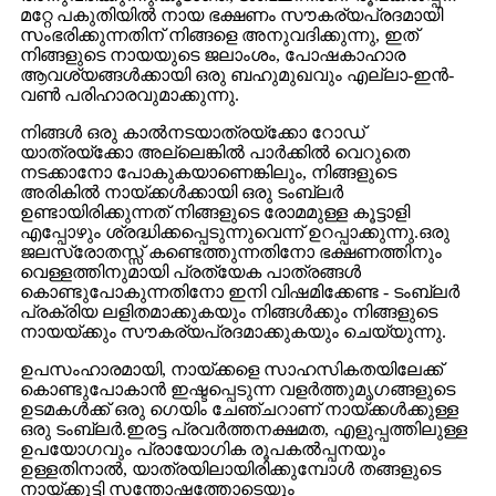
മറ്റേ പകുതിയിൽ നായ ഭക്ഷണം സൗകര്യപ്രദമായി
സംഭരിക്കുന്നതിന് നിങ്ങളെ അനുവദിക്കുന്നു, ഇത്
നിങ്ങളുടെ നായയുടെ ജലാംശം, പോഷകാഹാര
ആവശ്യങ്ങൾക്കായി ഒരു ബഹുമുഖവും എല്ലാ-ഇൻ-
വൺ പരിഹാരവുമാക്കുന്നു.
നിങ്ങൾ ഒരു കാൽനടയാത്രയ്‌ക്കോ റോഡ്
യാത്രയ്‌ക്കോ അല്ലെങ്കിൽ പാർക്കിൽ വെറുതെ
നടക്കാനോ പോകുകയാണെങ്കിലും, നിങ്ങളുടെ
അരികിൽ നായ്ക്കൾക്കായി ഒരു ടംബ്ലർ
ഉണ്ടായിരിക്കുന്നത് നിങ്ങളുടെ രോമമുള്ള കൂട്ടാളി
എപ്പോഴും ശ്രദ്ധിക്കപ്പെടുന്നുവെന്ന് ഉറപ്പാക്കുന്നു.ഒരു
ജലസ്രോതസ്സ് കണ്ടെത്തുന്നതിനോ ഭക്ഷണത്തിനും
വെള്ളത്തിനുമായി പ്രത്യേക പാത്രങ്ങൾ
കൊണ്ടുപോകുന്നതിനോ ഇനി വിഷമിക്കേണ്ട - ടംബ്ലർ
പ്രക്രിയ ലളിതമാക്കുകയും നിങ്ങൾക്കും നിങ്ങളുടെ
നായയ്ക്കും സൗകര്യപ്രദമാക്കുകയും ചെയ്യുന്നു.
ഉപസംഹാരമായി, നായ്ക്കളെ സാഹസികതയിലേക്ക്
കൊണ്ടുപോകാൻ ഇഷ്ടപ്പെടുന്ന വളർത്തുമൃഗങ്ങളുടെ
ഉടമകൾക്ക് ഒരു ഗെയിം ചേഞ്ചറാണ് നായ്ക്കൾക്കുള്ള
ഒരു ടംബ്ലർ.ഇരട്ട പ്രവർത്തനക്ഷമത, എളുപ്പത്തിലുള്ള
ഉപയോഗവും പ്രായോഗിക രൂപകൽപ്പനയും
ഉള്ളതിനാൽ, യാത്രയിലായിരിക്കുമ്പോൾ തങ്ങളുടെ
നായ്ക്കുട്ടി സന്തോഷത്തോടെയും