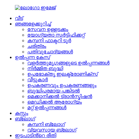
വീട്
ഞങ്ങളേക്കുറിച്ച്
സേവന ഉള്ളടക്കം
യോഗ്യതാ സർട്ടിഫിക്കറ്റ്
കമ്പനി ഫാക്ടറി ടൂർ
ചരിത്രം
പതിവുചോദ്യങ്ങൾ
ഉൽപ്പന്ന കേസ്
വളർത്തുമൃഗങ്ങളുടെ ഉൽപ്പന്നങ്ങൾ
നിർമ്മിത ബുദ്ധി
ഉപഭോക്തൃ ഇലക്ട്രോണിക്സ്
വീട്ടുകാർ
ഉപകരണവും ഉപകരണങ്ങളും
ബുദ്ധിപരമായ പങ്കിടൽ
മെക്കാനിക്കൽ ട്രാൻസ്മിഷൻ
മെഡിക്കൽ ആരോഗ്യം
മറ്റ് ഉൽപ്പന്നങ്ങൾ
കസ്റ്റം
ബ്ലോഗ്
കമ്പനി ബ്ലോഗ്
വ്യവസായ ബ്ലോഗ്
ഇടപാടിൻ്റെ രീതി