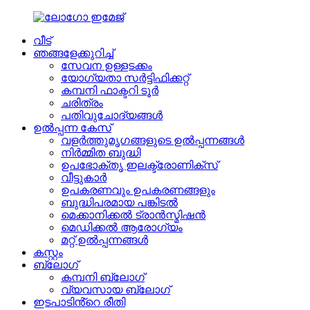
വീട്
ഞങ്ങളേക്കുറിച്ച്
സേവന ഉള്ളടക്കം
യോഗ്യതാ സർട്ടിഫിക്കറ്റ്
കമ്പനി ഫാക്ടറി ടൂർ
ചരിത്രം
പതിവുചോദ്യങ്ങൾ
ഉൽപ്പന്ന കേസ്
വളർത്തുമൃഗങ്ങളുടെ ഉൽപ്പന്നങ്ങൾ
നിർമ്മിത ബുദ്ധി
ഉപഭോക്തൃ ഇലക്ട്രോണിക്സ്
വീട്ടുകാർ
ഉപകരണവും ഉപകരണങ്ങളും
ബുദ്ധിപരമായ പങ്കിടൽ
മെക്കാനിക്കൽ ട്രാൻസ്മിഷൻ
മെഡിക്കൽ ആരോഗ്യം
മറ്റ് ഉൽപ്പന്നങ്ങൾ
കസ്റ്റം
ബ്ലോഗ്
കമ്പനി ബ്ലോഗ്
വ്യവസായ ബ്ലോഗ്
ഇടപാടിൻ്റെ രീതി