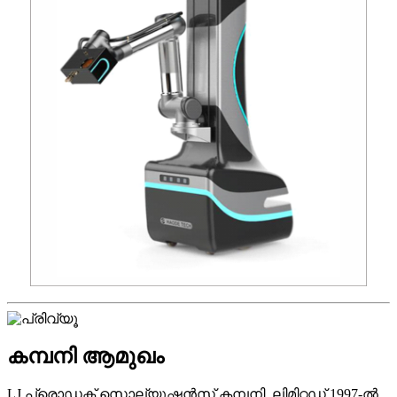
കമ്പനി ആമുഖം
LJ പ്രൊഡക്റ്റ് സൊല്യൂഷൻസ് കമ്പനി, ലിമിറ്റഡ് 1997-ൽ