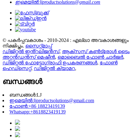
ഇമെയിൽ:
ljproductsolutions@gmail.com
© പകർപ്പവകാശം - 2010-2024 : എല്ലാ അവകാശങ്ങളും
നിക്ഷിപ്തം.
സൈറ്റ്മാപ്പ്
ഡിജിറ്റൽ ഇൻ്റലിജൻസ്
,
ആക്സസ് കൺട്രോൾ ടൈം
അറ്റൻഡൻസ് മെഷീൻ
,
മൊബൈൽ ഫോൺ ചാർജർ
,
ഡിജിറ്റൽ ഫോട്ടോഗ്രാഫി ഉപകരണങ്ങൾ
,
ഫോൺ
ഹെഡ്സെറ്റ്
,
ഡിജിറ്റൽ ക്യാമറ
,
ബന്ധങ്ങൾ
ബന്ധങ്ങൾ:
LJ
ഇമെയിൽ:
ljproductsolutions@gmail.com
ഫോൺ:
+86 18823419139
Whatsapp:
+8618823419139