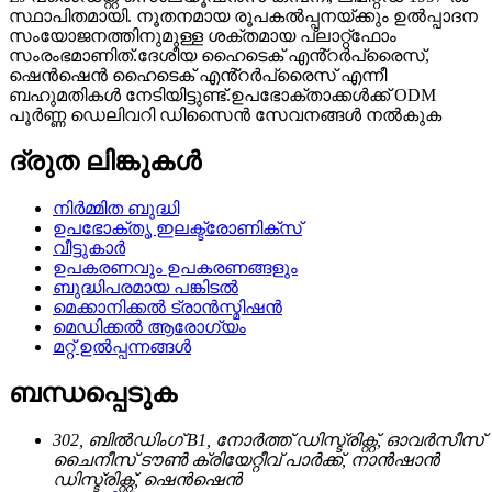
സ്ഥാപിതമായി. നൂതനമായ രൂപകൽപ്പനയ്ക്കും ഉൽപ്പാദന
സംയോജനത്തിനുമുള്ള ശക്തമായ പ്ലാറ്റ്ഫോം
സംരംഭമാണിത്.ദേശീയ ഹൈടെക് എൻ്റർപ്രൈസ്,
ഷെൻഷെൻ ഹൈടെക് എൻ്റർപ്രൈസ് എന്നീ
ബഹുമതികൾ നേടിയിട്ടുണ്ട്.ഉപഭോക്താക്കൾക്ക് ODM
പൂർണ്ണ ഡെലിവറി ഡിസൈൻ സേവനങ്ങൾ നൽകുക
ദ്രുത ലിങ്കുകൾ
നിർമ്മിത ബുദ്ധി
ഉപഭോക്തൃ ഇലക്ട്രോണിക്സ്
വീട്ടുകാർ
ഉപകരണവും ഉപകരണങ്ങളും
ബുദ്ധിപരമായ പങ്കിടൽ
മെക്കാനിക്കൽ ട്രാൻസ്മിഷൻ
മെഡിക്കൽ ആരോഗ്യം
മറ്റ് ഉൽപ്പന്നങ്ങൾ
ബന്ധപ്പെടുക
302, ബിൽഡിംഗ് B1, നോർത്ത് ഡിസ്ട്രിക്റ്റ്, ഓവർസീസ്
ചൈനീസ് ടൗൺ ക്രിയേറ്റീവ് പാർക്ക്, നാൻഷാൻ
ഡിസ്ട്രിക്റ്റ്, ഷെൻഷെൻ