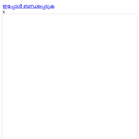
ഇപ്പോൾ ബന്ധപ്പെടുക
x